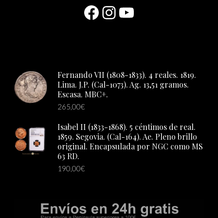
Facebook
Instagram
YouTube
Fernando VII (1808-1833). 4 reales. 1819.
Lima. J.P. (Cal-1073). Ag. 13,51 gramos.
Escasa. MBC+.
265,00
€
Isabel II (1833-1868). 5 céntimos de real.
1859. Segovia. (Cal-164). Ae. Pleno brillo
original. Encapsulada por NGC como MS
63 RD.
190,00
€