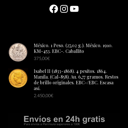
Facebook
Instagram
YouTube
México. 1 Peso. (27,02 g.). México. 1910.
KM-453. EBC-. Caballito
375,00
€
Isabel II (1833-1868). 4 pesitos. 1864.
Manila. (Cal-858). Au. 6,77 gramos. Restos
de brillo originales. EBC-/EBC. Escasa
así.
2.450,00
€