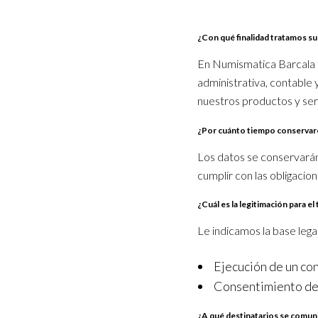
¿Con qué finalidad tratamos s
En Numismatica Barcala to
administrativa, contable 
nuestros productos y ser
¿Por cuánto tiempo conservar
Los datos se conservarán
cumplir con las obligacion
¿Cuál es la legitimación para e
Le indicamos la base lega
Ejecución de un con
Consentimiento del
¿A qué destinatarios se comun