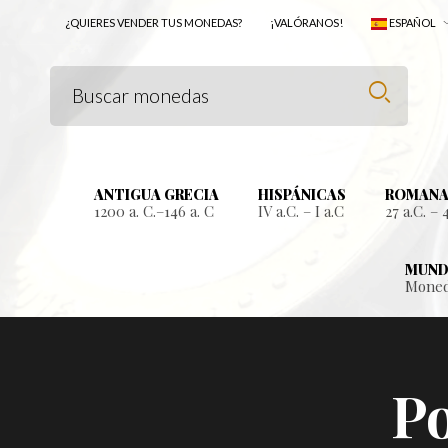
¿QUIERES VENDER TUS MONEDAS?
¡VALÓRANOS!
ESPAÑOL
ANTIGUA GRECIA
HISPÁNICAS
ROMANA
1200 a. C.–146 a. C
IV a.C. – I a.C
27 a.C. – 
MUND
Moned
Po