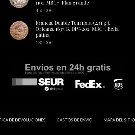
1191. MBC+. Flan grande
450,00
€
Francia. Double Tournois. (2,31 g.).
Orleans. 1637. B. DIV-202. MBC+. Bella
pátina
180,00
€
TICA DE DEVOLUCIONES
GASTOS DE ENVÍO
MAPA DEL SITIO