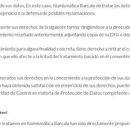
de sus datos. En este caso, Numismática Barcala de tratar los dato
l ejercicio o la defensa de posibles reclamaciones.
ente sus derechos de la siguiente forma: dirigiéndose a la direcci
tamiento reseñado anteriormente adjuntando copia de su DNI o do
imiento para alguna finalidad concreta, tiene derecho a retirar el
 que ello afecte a la licitud del tratamiento basado en el consentim
lnerados sus derechos en lo concerniente a la protección de sus da
haya obtenido satisfacción en el ejercicio de sus derechos, pued
ridad de Control en materia de Protección de Datos competente a 
atos?
e tratamos en Numismática Barcala han sido directamente proporc