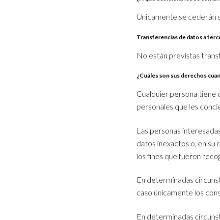
Únicamente se cederán su
Transferencias de datos a terc
No están previstas trans
¿Cuáles son sus derechos cuand
Cualquier persona tiene 
personales que les concie
Las personas interesadas 
datos inexactos o, en su 
los fines que fueron reco
En determinadas circunsta
caso únicamente los cons
En determinadas circunsta