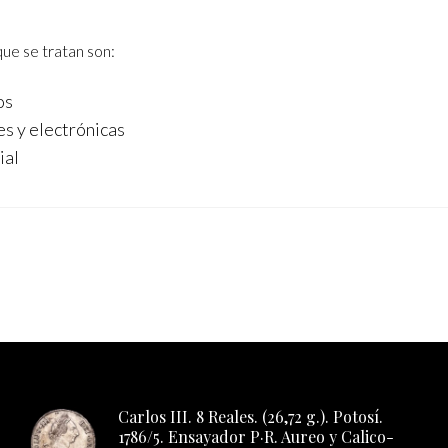
que se tratan son:
os
s y electrónicas
ial
Carlos III. 8 Reales. (26,72 g.). Potosí.
1786/5. Ensayador P·R. Aureo y Calico-