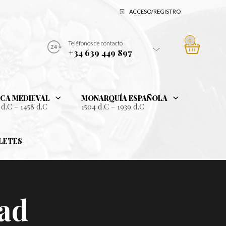
ACCESO/REGISTRO
0
Teléfonos de contacto
+34 639 449 897
CA MEDIEVAL
MONARQUÍA ESPAÑOLA
 d.C – 1458 d.C
1504 d.C – 1939 d.C
LETES
dad