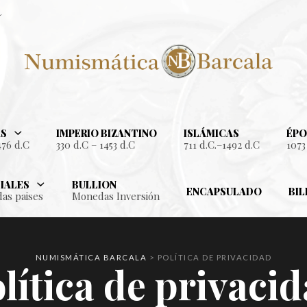
S
IMPERIO BIZANTINO
ISLÁMICAS
ÉPO
476 d.C
330 d.C – 1453 d.C
711 d.C.–1492 d.C
1073
IALES
BULLION
ENCAPSULADO
BIL
as paises
Monedas Inversión
NUMISMÁTICA BARCALA
>
POLÍTICA DE PRIVACIDAD
lítica de privaci