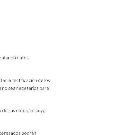
tratando datos
ar la rectificación de los
ya no sea necesarios para
o de sus datos, en cuyo
interesados podrán