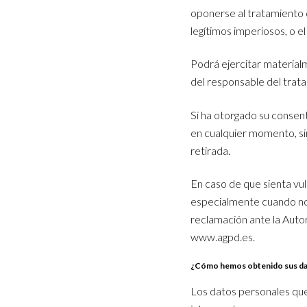
oponerse al tratamiento 
legítimos imperiosos, o e
Podrá ejercitar materialm
del responsable del tra
Si ha otorgado su consent
en cualquier momento, sin
retirada.
En caso de que sienta vu
especialmente cuando no 
reclamación ante la Auto
www.agpd.es.
¿Cómo hemos obtenido sus d
Los datos personales qu