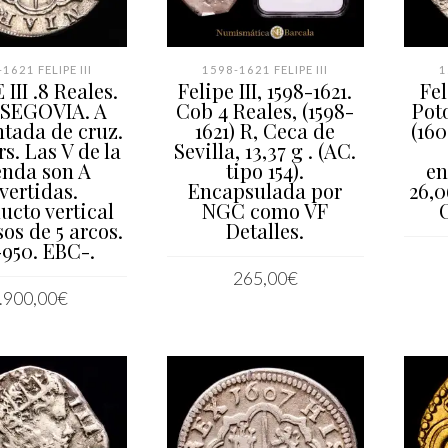
1621 FELIPE III
1598-1621 FELIPE III
1
III .8 Reales.
Felipe III, 1598-1621.
Fel
 SEGOVIA. A
Cob 4 Reales, (1598-
Pot
tada de cruz.
1621) R, Ceca de
(160
rs. Las V de la
Sevilla, 13,37 g . (AC.
enda son A
tipo 154).
en
vertidas.
Encapsulada por
26,0
ucto vertical
NGC como VF
sos de 5 arcos.
Detalles.
-950. EBC-.
265,00
€
.900,00
€
AÑADIR AL CARRITO
LEER MÁS