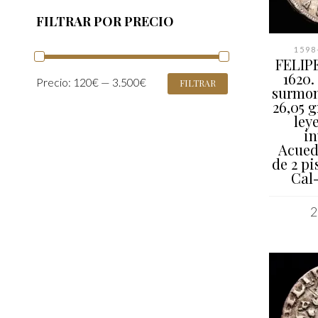
FILTRAR POR PRECIO
1598-
FELIPE 
1620.
PRECIO
PRECIO
Precio:
120€
—
3.500€
FILTRAR
surmon
MÍNIMO
MÁXIMO
26,05 g
ley
in
Acued
de 2 pi
Cal
2