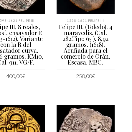
598-1621 FELIPE III
1598-1621 FELIPE III
ipe III, 8 reales,
Felipe III. (Toledo). 4
osi, ensayador R
maravedís. (Cal.
3-1612). Variante
282.Tipo 65 ). 8,92
con la R del
gramos. (1618).
satador curva.
Acuñada para el
6 gramos. KM10,
comercio de Orán.
Cal-911. VG/F.
Escasa. MBC.
400,00
€
250,00
€
AÑADIR AL CARRITO
AÑADIR AL CARRITO