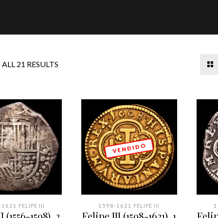
ALL 21 RESULTS
V E N D I D O
1621 FELIPE III
1598-1621 FELIPE III
1
I (1556-1598). 2
Felipe III (1598-1621). 1
Felip