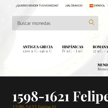
¿QUIERES VENDER TUS MONEDAS?
¡VALÓRANOS!
ESPAÑOL
ANTIGUA GRECIA
HISPÁNICAS
ROMANA
1200 a. C.–146 a. C
IV a.C. – I a.C
27 a.C. – 
MUND
Moned
1598-1621 Felipe
1598-1621 Felipe III