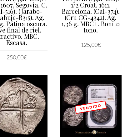
 1607. Segovia. C.
1/2 Croat. 1611.
l-516). (Jarabo-
Barcelona. (Cal-374).
ahuja-B315). Ag.
(Cru CG-4342). Ag.
 g. Pátina oscura.
1,36 g. MBC+. Bonito
ve final de riel.
tono.
tractivo. MBC.
Escasa.
125,00
€
AÑADIR AL CARRITO
250,00
€
AÑADIR AL CARRITO
V E N D I D O