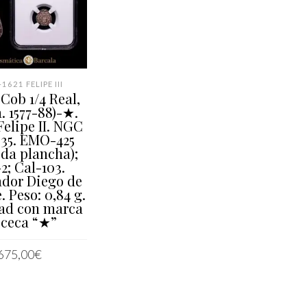
1621 FELIPE III
Cob 1/4 Real,
. 1577-88)-★.
Felipe II. NGC
35. EMO-425
da plancha);
2; Cal-103.
dor Diego de
. Peso: 0,84 g.
ad con marca
 ceca “★”
675,00
€
IR AL CARRITO