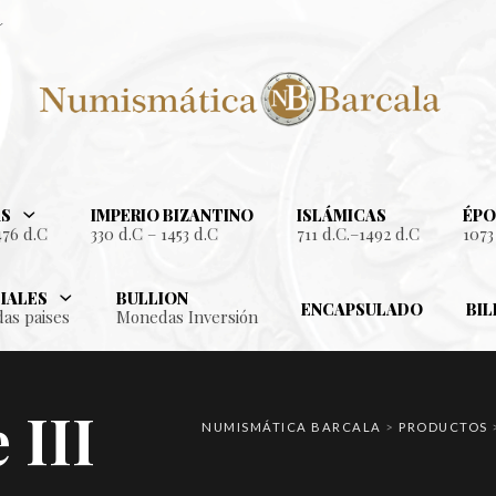
S
IMPERIO BIZANTINO
ISLÁMICAS
ÉPO
476 d.C
330 d.C – 1453 d.C
711 d.C.–1492 d.C
1073
IALES
BULLION
ENCAPSULADO
BIL
as paises
Monedas Inversión
 III
NUMISMÁTICA BARCALA
>
PRODUCTOS