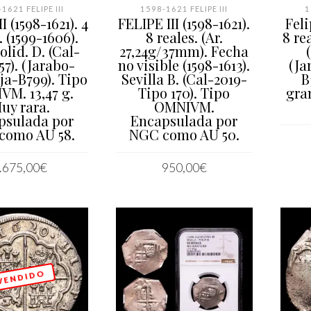
1621 FELIPE III
1598-1621 FELIPE III
1
II (1598-1621). 4
FELIPE III (1598-1621).
Feli
. (1599-1606).
8 reales. (Ar.
8 rea
olid. D. (Cal-
27,24g/37mm). Fecha
57). (Jarabo-
no visible (1598-1613).
(Ja
a-B799). Tipo
Sevilla B. (Cal-2019-
B
M. 13,47 g.
Tipo 170). Tipo
gra
uy rara.
OMNIVM.
psulada por
Encapsulada por
como AU 58.
NGC como AU 50.
.675,00
€
950,00
€
IR AL CARRITO
AÑADIR AL CARRITO
 E N D I D O