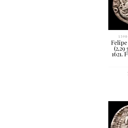
1598-
Felipe 
(2,29
1621. 
AÑAD