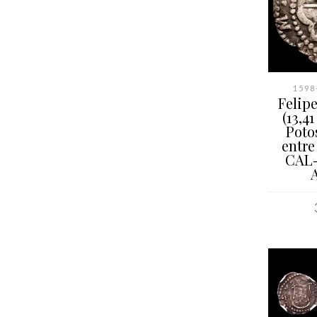
1598-
Felipe
(13,4
Poto
entre 
CAL-
AÑAD