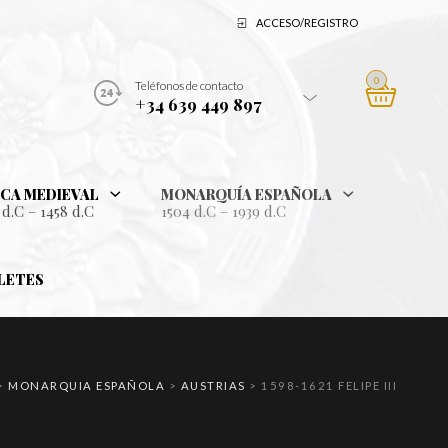
ACCESO/REGISTRO
0
Teléfonos de contacto
+34 639 449 897
CA MEDIEVAL
MONARQUÍA ESPAÑOLA
 d.C – 1458 d.C
1504 d.C – 1939 d.C
LETES
>
MONARQUIA ESPAÑOLA
>
AUSTRIAS
>
1598-1621 FELIPE III