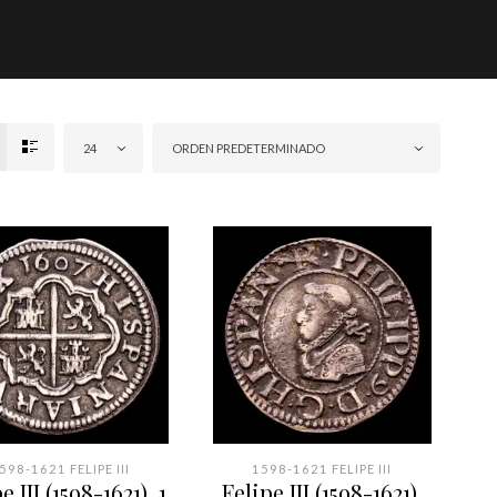
24
ORDEN PREDETERMINADO
598-1621 FELIPE III
1598-1621 FELIPE III
e III (1598-1621). 1
Felipe III (1598-1621).