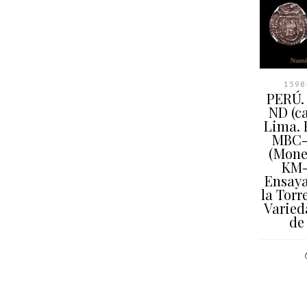
1598-
PERÚ. 
ND (ca
Lima. 
MBC-
(Mone
KM-
Ensaya
la Torre
Varied
de
AÑAD