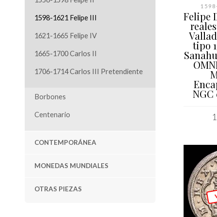
1598-
Felipe I
1598-1621 Felipe III
reales
Vallad
1621-1665 Felipe IV
tipo 1
Sanahuj
1665-1700 Carlos II
OMNIV
1706-1714 Carlos III Pretendiente
M
Enca
NGC 
Borbones
Centenario
1
AÑAD
CONTEMPORÁNEA
MONEDAS MUNDIALES
OTRAS PIEZAS
V