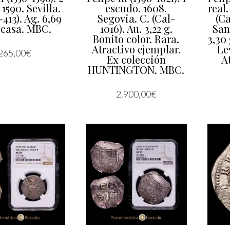
 1590. Sevilla.
escudo. 1608.
real.
-413). Ag. 6,69
Segovia. C. (Cal-
(Ca
scasa. MBC.
1016). Au. 3,22 g.
San
Bonito color. Rara.
3,30
Atractivo ejemplar.
Le
265,00
€
Ex colección
A
HUNTINGTON. MBC.
IR AL CARRITO
2.900,00
€
LEER MÁS