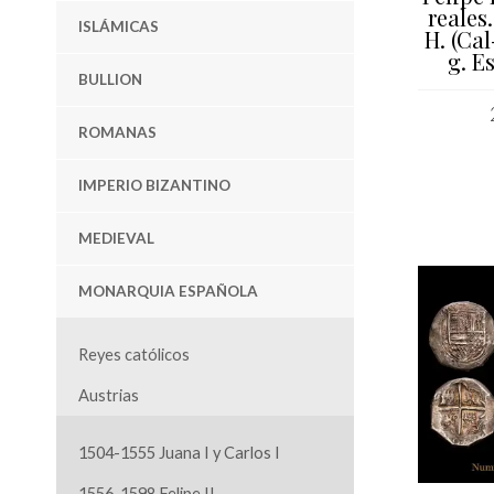
reales.
ISLÁMICAS
H. (Cal
g. E
BULLION
ROMANAS
AÑAD
IMPERIO BIZANTINO
MEDIEVAL
MONARQUIA ESPAÑOLA
Reyes católicos
Austrias
1504-1555 Juana I y Carlos I
1556-1598 Felipe II