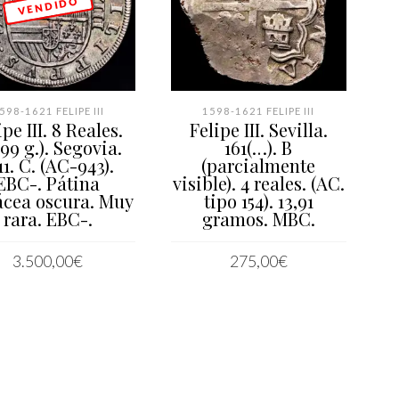
V E N D I D O
598-1621 FELIPE III
1598-1621 FELIPE III
ipe III. 8 Reales.
Felipe III. Sevilla.
,99 g.). Segovia.
161(…). B
11. C. (AC-943).
(parcialmente
EBC-. Pátina
visible). 4 reales. (AC.
ácea oscura. Muy
tipo 154). 13,91
rara. EBC-.
gramos. MBC.
3.500,00
€
275,00
€
LEER MÁS
AÑADIR AL CARRITO