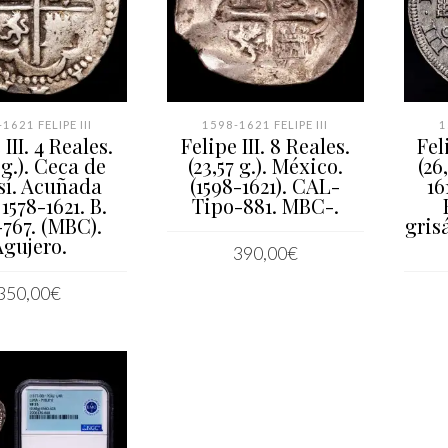
1621 FELIPE III
1598-1621 FELIPE III
1
 III. 4 Reales.
Felipe III. 8 Reales.
Fel
1 g.). Ceca de
(23,57 g.). México.
(26
sí. Acuñada
(1598-1621). CAL-
16
1578-1621. B.
Tipo-881. MBC-.
767. (MBC).
gris
Agujero.
390,00
€
AÑADIR AL CARRITO
350,00
€
IR AL CARRITO