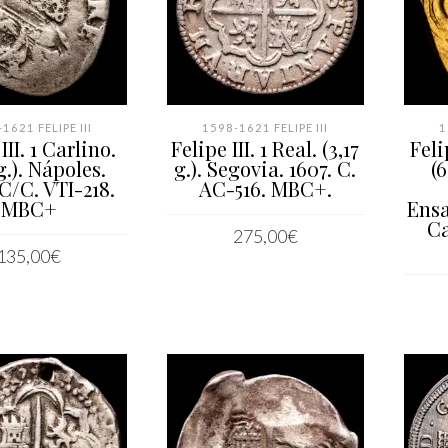
1621 FELIPE III
1598-1621 FELIPE III
1
III. 1 Carlino.
Felipe III. 1 Real. (3,17
Feli
 g.). Nápoles.
g.). Segovia. 1607. C.
(6
FC/C. VTI-218.
AC-516. MBC+.
MBC+
Ensa
Ca
275,00
€
135,00
€
AÑADIR AL CARRITO
IR AL CARRITO