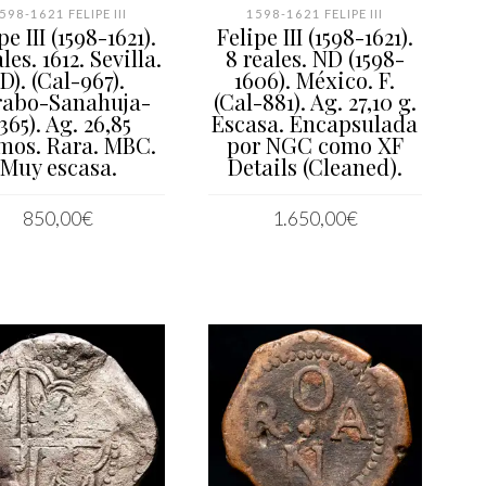
598-1621 FELIPE III
1598-1621 FELIPE III
pe III (1598-1621).
Felipe III (1598-1621).
les. 1612. Sevilla.
8 reales. ND (1598-
(D). (Cal-967).
1606). México. F.
rabo-Sanahuja-
(Cal-881). Ag. 27,10 g.
365). Ag. 26,85
Escasa. Encapsulada
mos. Rara. MBC.
por NGC como XF
Muy escasa.
Details (Cleaned).
850,00
€
1.650,00
€
AÑADIR AL CARRITO
LEER MÁS