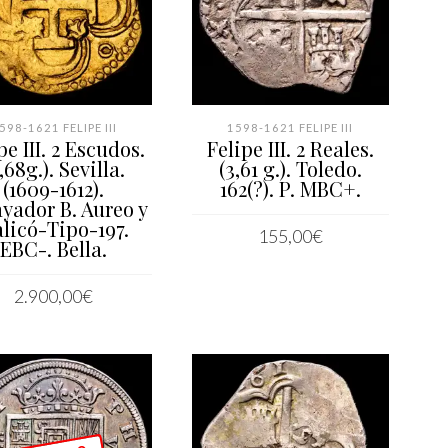
598-1621 FELIPE III
1598-1621 FELIPE III
pe III. 2 Escudos.
Felipe III. 2 Reales.
,68g.). Sevilla.
(3,61 g.). Toledo.
(1609-1612).
162(?). P. MBC+.
yador B. Aureo y
licó-Tipo-197.
155,00
€
EBC-. Bella.
AÑADIR AL CARRITO
2.900,00
€
AÑADIR AL CARRITO