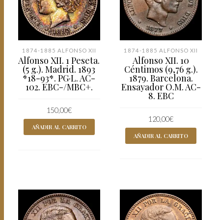
1874-1885 ALFONSO XII
1874-1885 ALFONSO XII
Alfonso XII. 1 Peseta.
Alfonso XII. 10
(5 g.). Madrid. 1893
Céntimos (9,76 g.).
*18-93*. PG·L. AC-
1879. Barcelona.
102. EBC-/MBC+.
Ensayador O.M. AC-
8. EBC
150,00
€
120,00
€
AÑADIR AL CARRITO
AÑADIR AL CARRITO