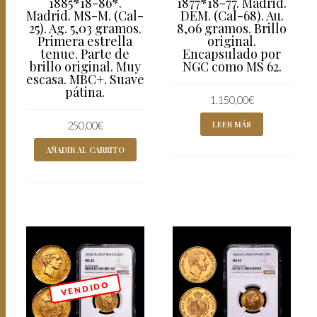
1885*18-86*.
1877*18-77. Madrid.
Madrid. MS-M. (Cal-
DEM. (Cal-68). Au.
25). Ag. 5,03 gramos.
8,06 gramos. Brillo
Primera estrella
original.
tenue. Parte de
Encapsulado por
brillo original. Muy
NGC como MS 62.
escasa. MBC+. Suave
pátina.
1.150,00
€
LEER MÁS
250,00
€
AÑADIR AL CARRITO
V E N D I D O