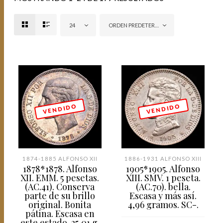
24
ORDEN PREDETERMINADO
V E N D I D O
V E N D I D O
1874-1885 ALFONSO XII
1886-1931 ALFONSO XIII
1878*1878. Alfonso
1905*1905. Alfonso
XII. EMM. 5 pesetas.
XIII. SMV. 1 peseta.
(AC.41). Conserva
(AC.70). bella.
parte de su brillo
Escasa y más así.
original. Bonita
4,96 gramos. SC-.
pátina. Escasa en
este estado. 25,01 g.