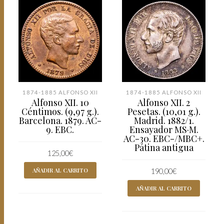
1874-1885 ALFONSO XII
1874-1885 ALFONSO XII
Alfonso XII. 10
Alfonso XII. 2
Céntimos. (9,97 g.).
Pesetas. (10,01 g.).
Barcelona. 1879. AC-
Madrid. 1882/1.
9. EBC.
Ensayador MS·M.
AC-30. EBC-/MBC+.
Pátina antigua
125,00
€
AÑADIR AL CARRITO
190,00
€
AÑADIR AL CARRITO