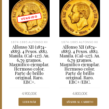
V E N D I D O
1874-1885 ALFONSO XII
1874-1885 ALFONSO XII
Alfonso XII (1874-
Alfonso XII (1874-
1885). 4 Pesos. 1882.
1885). 4 Pesos. 1882.
Manila. (Cal-127). Au.
Manila. (Cal-127). Au.
6,79 gramos.
6,79 gramos.
Magnífico ejemplar.
Magnífico ejemplar.
Hermoso color.
Hermoso color.
Parte de brillo
Parte de brillo
original. Raro.
original. Raro.
EBC+.
EBC+/EBC.
4.900,00
€
4.800,00
€
LEER MÁS
AÑADIR AL CARRITO