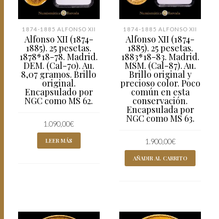
1874-1885 ALFONSO XII
1874-1885 ALFONSO XII
Alfonso XII (1874-
Alfonso XII (1874-
1885). 25 pesetas.
1885). 25 pesetas.
1878*18-78. Madrid.
1883*18-83. Madrid.
DEM. (Cal-70). Au.
MSM. (Cal-87). Au.
8,07 gramos. Brillo
Brillo original y
original.
precioso color. Poco
Encapsulado por
común en esta
NGC como MS 62.
conservación.
Encapsulada por
NGC como MS 63.
1.090,00
€
LEER MÁS
1.900,00
€
AÑADIR AL CARRITO