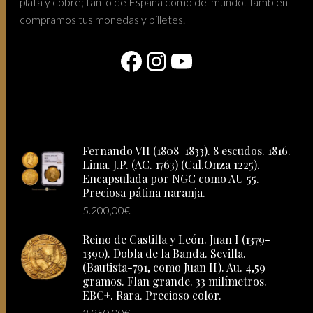
plata y cobre; tanto de España como del mundo. También
compramos tus monedas y billetes.
Facebook
Instagram
YouTube
Fernando VII (1808-1833). 8 escudos. 1816.
Lima. J.P. (AC. 1763) (Cal.Onza 1225).
Encapsulada por NGC como AU 55.
Preciosa pátina naranja.
5.200,00
€
Reino de Castilla y León. Juan I (1379-
1390). Dobla de la Banda. Sevilla.
(Bautista-791, como Juan II). Au. 4,59
gramos. Flan grande. 33 milímetros.
EBC+. Rara. Precioso color.