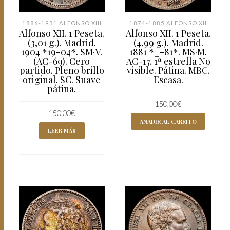
1886-1931 ALFONSO XIII
1874-1885 ALFONSO XII
Alfonso XII. 1 Peseta.
Alfonso XII. 1 Peseta.
(3,01 g.). Madrid.
(4,99 g.). Madrid.
1904 *19-04*. SM·V.
1881 *_-81*. MS·M.
(AC-69). Cero
AC-17. 1ª estrella No
partido. Pleno brillo
visible. Pátina. MBC.
original. SC. Suave
Escasa.
pátina.
150,00
€
150,00
€
AÑADIR AL CARRITO
LEER MÁS