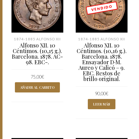
V E N D I D O
1874-1885 ALFONSO XII
1874-1885 ALFONSO XII
Alfonso XII. 10
Alfonso XII. 10
Céntimos. (10,15 g.).
Céntimos. (10,16 g.).
Barcelona. 1878. AC-
Barcelona. 1878.
98. EBC-.
Ensayador D·M.
Aureo y Calicó – 9.
EBC. Restos de
75,00
€
brillo original.
AÑADIR AL CARRITO
90,00
€
LEER MÁS