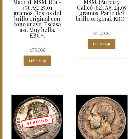
Madrid. MSM. (Cal-
MSM. (Aureo y
47). Ag. 25,01
Calicó-62). Ag. 24,95
gramos. Restos del
gramos. Parte del
brillo original con
brillo original. EBC+
tono suave. Escasa
así. Muy bella.
350,00
€
EBC+.
LEER MÁS
675,00
€
LEER MÁS
V E N D I D O