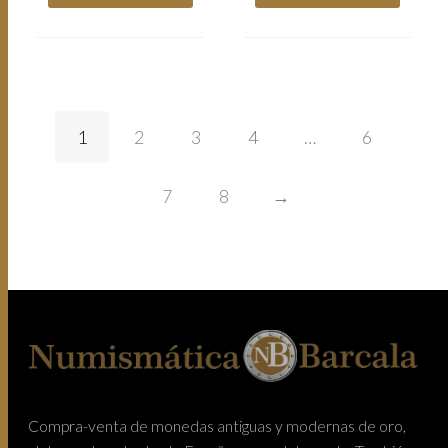
1
2
3
4
…
6
7
8
→
Compra-venta de monedas antiguas y modernas de oro,