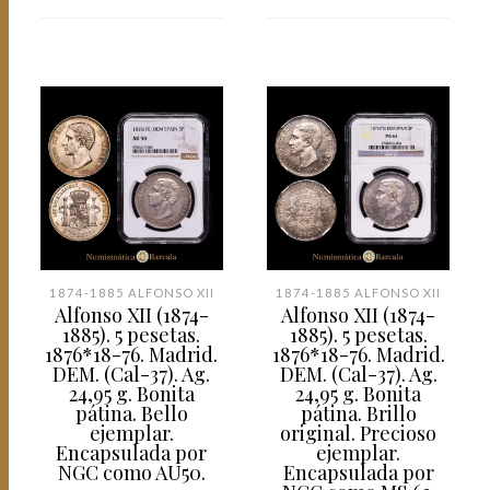
1874-1885 ALFONSO XII
1874-1885 ALFONSO XII
Alfonso XII (1874-
Alfonso XII (1874-
1885). 5 pesetas.
1885). 5 pesetas.
1876*18-76. Madrid.
1876*18-76. Madrid.
DEM. (Cal-37). Ag.
DEM. (Cal-37). Ag.
24,95 g. Bonita
24,95 g. Bonita
pátina. Bello
pátina. Brillo
ejemplar.
original. Precioso
Encapsulada por
ejemplar.
NGC como AU50.
Encapsulada por