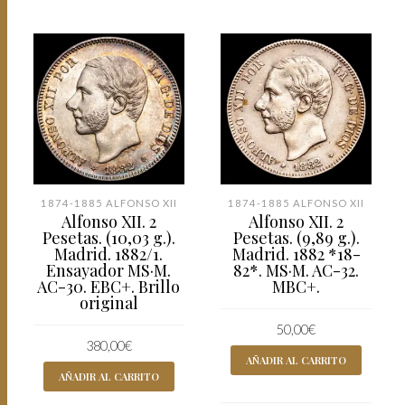
1874-1885 ALFONSO XII
1874-1885 ALFONSO XII
Alfonso XII. 2
Alfonso XII. 2
Pesetas. (10,03 g.).
Pesetas. (9,89 g.).
Madrid. 1882/1.
Madrid. 1882 *18-
Ensayador MS·M.
82*. MS·M. AC-32.
AC-30. EBC+. Brillo
MBC+.
original
50,00
€
380,00
€
AÑADIR AL CARRITO
AÑADIR AL CARRITO