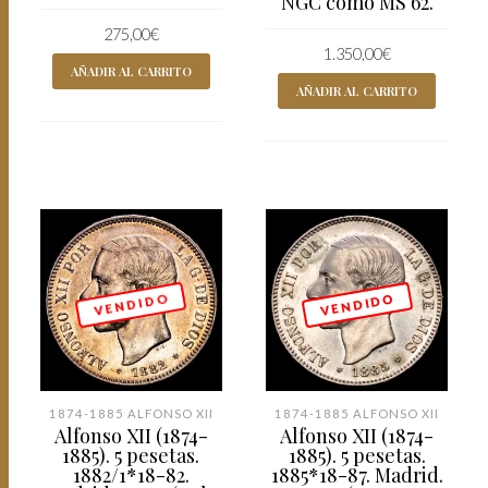
NGC como MS 62.
275,00
€
1.350,00
€
AÑADIR AL CARRITO
AÑADIR AL CARRITO
V E N D I D O
V E N D I D O
1874-1885 ALFONSO XII
1874-1885 ALFONSO XII
Alfonso XII (1874-
Alfonso XII (1874-
1885). 5 pesetas.
1885). 5 pesetas.
1882/1*18-82.
1885*18-87. Madrid.