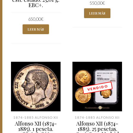
550,00
€
EBC+.
LEER MÁS
650,00
€
LEER MÁS
V E N D I D O
1874-1885 ALFONSO XII
1874-1885 ALFONSO XII
Alfonso XII (1874-
Alfonso XII (1874-
1885). 1 peseta.
1885). 25 pesetas.