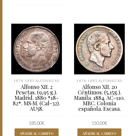
1874-1885 ALFONSO XII
1874-1885 ALFONSO XII
Alfonso XII. 2
Alfonso XII. 20
Pesetas. (9,95 g.).
Céntimos. (5,15g.).
Madrid. 1880 *18-
Manila. 1884. AC-110.
82*. MS·M. (Cal-32).
MBC. Colonia
AU58.
española. Escasa.
185,00
€
150,00
€
AÑADIR AL CARRITO
AÑADIR AL CARRITO