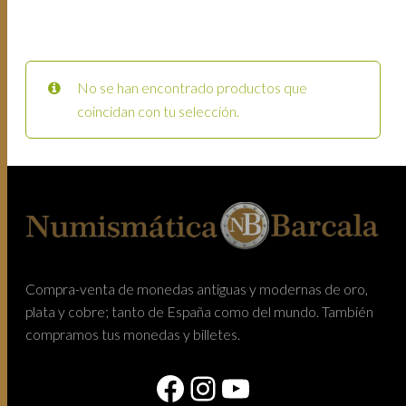
No se han encontrado productos que
coincidan con tu selección.
Compra-venta de monedas antiguas y modernas de oro,
plata y cobre; tanto de España como del mundo. También
compramos tus monedas y billetes.
Facebook
Instagram
YouTube