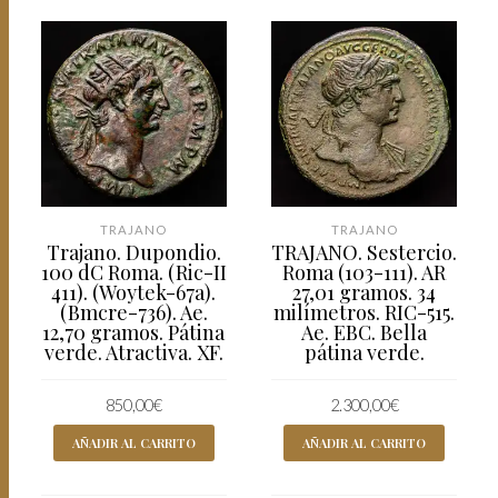
TRAJANO
TRAJANO
Trajano. Dupondio.
TRAJANO. Sestercio.
100 dC Roma. (Ric-II
Roma (103-111). AR
411). (Woytek-67a).
27,01 gramos. 34
(Bmcre-736). Ae.
milímetros. RIC-515.
12,70 gramos. Pátina
Ae. EBC. Bella
verde. Atractiva. XF.
pátina verde.
850,00
€
2.300,00
€
AÑADIR AL CARRITO
AÑADIR AL CARRITO