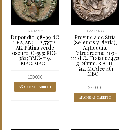
TRAJANO
TRAJANO
Dupondio. 98-99 dC
Provincia de Siria
TRAJANO. 12,55grs.
(Seleucis y Pieria),
AE. Pátina verde
Antioquía.
oscuro. C-595; RIC-
Tetradracma. 103-
382; BMC-719.
111 d.C.. Trajano.14,52
MBC/MBC-.
g. 26mm. RPC III
3542; McAlee 461.
MBC+.
100,00
€
AÑADIR AL CARRITO
375,00
€
AÑADIR AL CARRITO