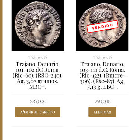
V E N D I D O
TRAJANO
TRAJANO
Trajano. Denario.
Trajano. Denario.
101-102 dC Roma.
103-111 d.C. Roma.
(Ric-60). (RSC-240).
(Ric-122). (Bmcre-
Ag. 3,07 gramos.
306). (Rsc-87). Ag.
MBC+.
3,13 g. EBC-.
235,00
€
290,00
€
AÑADIR AL CARRITO
LEER MÁS