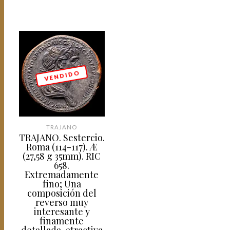
V E N D I D O
TRAJANO
TRAJANO. Sestercio.
Roma (114-117). Æ
(27,58 g 35mm). RIC
658.
Extremadamente
fino; Una
composición del
reverso muy
interesante y
finamente
detallada, atractiva