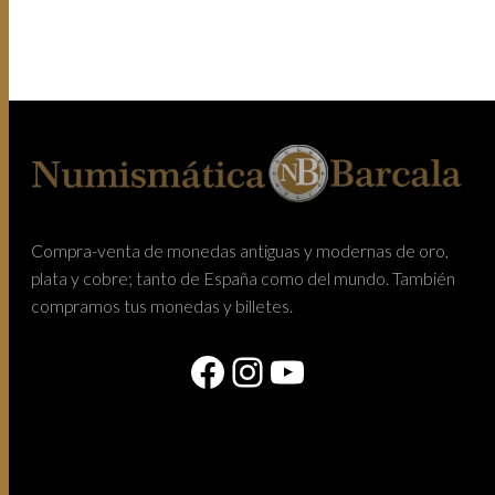
Compra-venta de monedas antiguas y modernas de oro,
plata y cobre; tanto de España como del mundo. También
compramos tus monedas y billetes.
Facebook
Instagram
YouTube