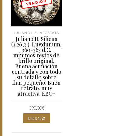
V E N D I D O
JULIANO II EL APÓSTATA
Juliano II. Silicua
(1,26 g.). Lugdunum,
360-363 d.C.
mínimos restos de
brillo original.
Buena acuñación
centrada y con todo
su detalle sobre
flan pequeño. Buen
retrato. muy
atractiva. EBC+
390,00
€
LEER MÁS