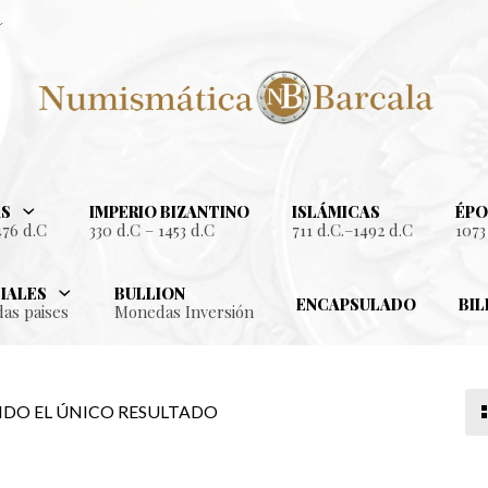
S
IMPERIO BIZANTINO
ISLÁMICAS
ÉPO
476 d.C
330 d.C – 1453 d.C
711 d.C.–1492 d.C
1073
IALES
BULLION
ENCAPSULADO
BIL
as paises
Monedas Inversión
DO EL ÚNICO RESULTADO