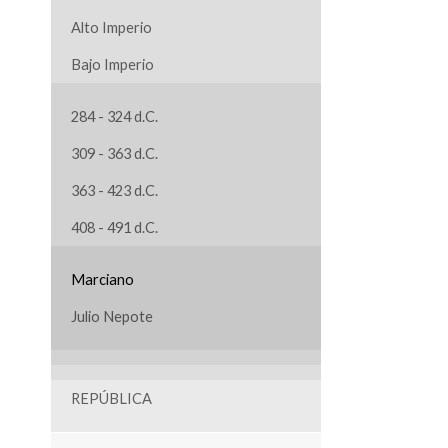
Alto Imperio
Bajo Imperio
284 - 324 d.C.
309 - 363 d.C.
363 - 423 d.C.
408 - 491 d.C.
Marciano
Julio Nepote
REPÚBLICA