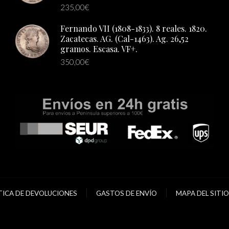
235,00
€
Fernando VII (1808-1833). 8 reales. 1820.
Zacatecas. AG. (Cal-1463). Ag. 26,52
gramos. Escasa. VF+.
350,00
€
TICA DE DEVOLUCIONES
GASTOS DE ENVÍO
MAPA DEL SITIO