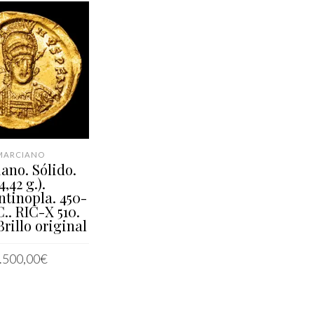
MARCIANO
ano. Sólido.
4,42 g.).
ntinopla. 450-
C.. RIC-X 510.
rillo original
.500,00
€
IR AL CARRITO