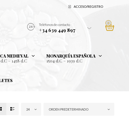
ACCESO/REGISTRO
0
Teléfonos de contacto
+34 639 449 897
CA MEDIEVAL
MONARQUÍA ESPAÑOLA
 d.C – 1458 d.C
1504 d.C – 1939 d.C
LETES
24
ORDEN PREDETERMINADO