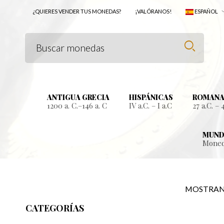
¿QUIERES VENDER TUS MONEDAS?
¡VALÓRANOS!
ESPAÑOL
ANTIGUA GRECIA
HISPÁNICAS
ROMANA
1200 a. C.–146 a. C
IV a.C. – I a.C
27 a.C. – 
MUND
Moned
MOSTRAN
CATEGORÍAS