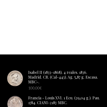
Isabel II (1833-1868). 4 reales. 1836.
Madrid. CR. (Cal-443). Ag. 5,87 g. Escasa.
MBC-.
100,00
€
Francia - Louis XVI. 1 Ecu. (29,04 g.). Pau.
1784. CIANI-2187. MBC.