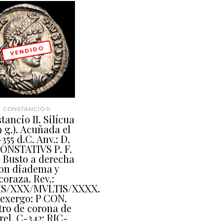
V E N D I D O
CONSTANCIO II
tancio II. Silícua
9 g.). Acuñada el
355 d.C. Anv.: D.
CONSTATIVS P. F.
 Busto a derecha
on diadema y
coraza. Rev.:
IS/XXX/MVLTIS/XXXX.
 exergo: P CON.
tro de corona de
rel. C-342; RIC-