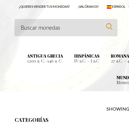
¿QUIERES VENDER TUS MONEDAS?
¡VALÓRANOS!
ESPAÑOL
ANTIGUA GRECIA
HISPÁNICAS
ROMANA
1200 a. C.–146 a. C
IV a.C. – I a.C
27 a.C. – 
MUND
Moned
SHOWING 
CATEGORÍAS