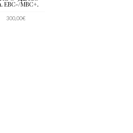
1. EBC-/MBC+.
300,00
€
LEER MÁS