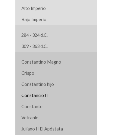
Alto Imperio
Bajo Imperio
284 - 324 d.C.
309 - 363 d.C.
Constantino Magno
Crispo
Constantino hijo
Constancio II
Constante
Vetranio
Juliano II El Apóstata