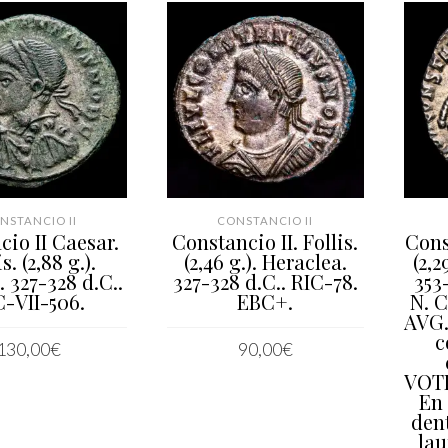
NSTANCIO II
CONSTANCIO II
cio II Caesar.
Constancio II. Follis.
Cons
s. (2,88 g.).
(2,46 g.). Heraclea.
(2,2
. 327-328 d.C..
327-328 d.C.. RIC-78.
353-
C-VII-506.
EBC+.
N. 
AVG.
c
130,00
€
90,00
€
VOT
IR AL CARRITO
AÑADIR AL CARRITO
En
den
lau