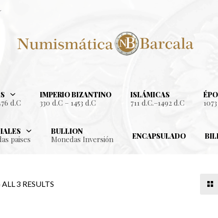
S
IMPERIO BIZANTINO
ISLÁMICAS
ÉPO
476 d.C
330 d.C – 1453 d.C
711 d.C.–1492 d.C
1073
IALES
BULLION
ENCAPSULADO
BIL
as paises
Monedas Inversión
ALL 3 RESULTS