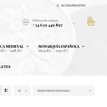
ACCESO/REGISTRO
0
Teléfonos de contacto
+34 639 449 897
CA MEDIEVAL
MONARQUÍA ESPAÑOLA
 d.C – 1458 d.C
1504 d.C – 1939 d.C
LETES
24
ORDEN PREDETERMINADO