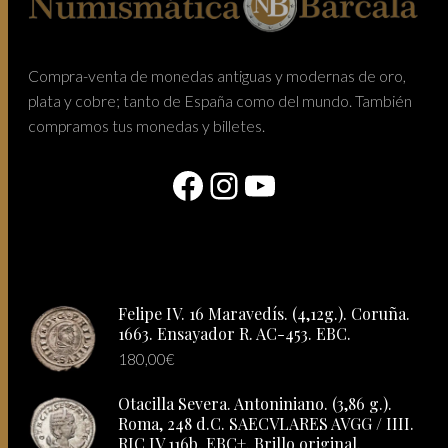
Compra-venta de monedas antiguas y modernas de oro,
plata y cobre; tanto de España como del mundo. También
compramos tus monedas y billetes.
Facebook
Instagram
YouTube
Felipe IV. 16 Maravedís. (4,12g.). Coruña.
1663. Ensayador R. AC-453. EBC.
180,00
€
Otacilla Severa. Antoniniano. (3,86 g.).
Roma, 248 d.C. SAECVLARES AVGG / IIII.
RIC IV 116b. EBC+. Brillo original.