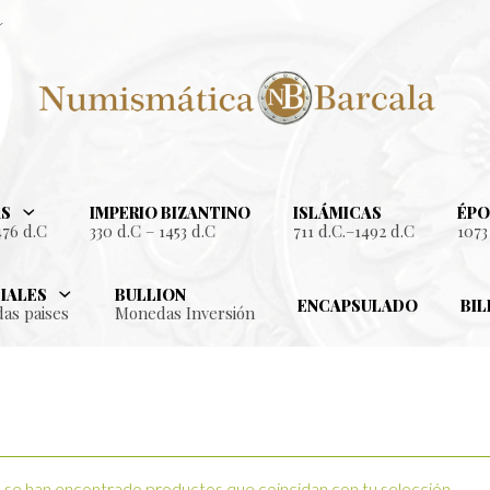
S
IMPERIO BIZANTINO
ISLÁMICAS
ÉPO
476 d.C
330 d.C – 1453 d.C
711 d.C.–1492 d.C
1073
IALES
BULLION
ENCAPSULADO
BIL
as paises
Monedas Inversión
se han encontrado productos que coincidan con tu selección.