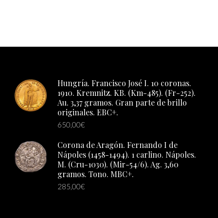
Hungría. Francisco José I. 10 coronas.
1910. Kremnitz. KB. (Km-485). (Fr-252).
Au. 3,37 gramos. Gran parte de brillo
originales. EBC+.
650,00
€
Corona de Aragón. Fernando I de
Nápoles (1458-1494). 1 carlino. Nápoles.
M. (Cru-1030). (Mir-54/6). Ag. 3,60
gramos. Tono. MBC+.
285,00
€