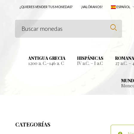
¿QUIERES VENDER TUS MONEDAS?
¡VALÓRANOS!
ESPAÑOL
ANTIGUA GRECIA
HISPÁNICAS
ROMANA
1200 a. C.–146 a. C
IV a.C. – I a.C
27 a.C. – 
MUND
Moned
CATEGORÍAS
No 