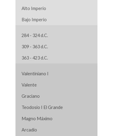
Alto Imperio
Bajo Imperio
284 - 324 d.C.
309 - 363 d.C.
363 - 423 d.C.
Valentiniano I
Valente
Graciano
Teodosio I El Grande
Magno Máximo
Arcadio