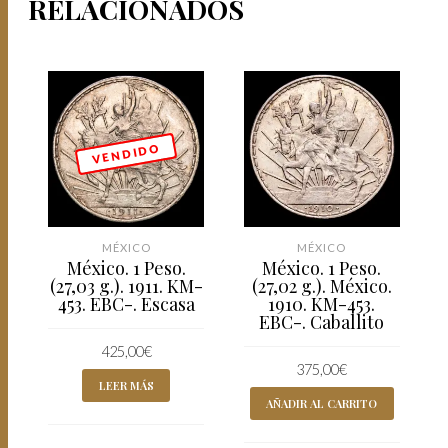
RELACIONADOS
V E N D I D O
MÉXICO
MÉXICO
México. 1 Peso.
México. 1 Peso.
(27,03 g.). 1911. KM-
(27,02 g.). México.
453. EBC-. Escasa
1910. KM-453.
EBC-. Caballito
425,00
€
375,00
€
LEER MÁS
AÑADIR AL CARRITO