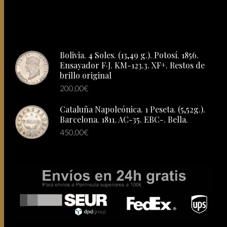
Bolivia. 4 Soles. (13,49 g.). Potosí. 1856.
Ensayador F·J. KM-123.3. XF+. Restos de
brillo original
200,00
€
Cataluña Napoleónica. 1 Peseta. (5,52g.).
Barcelona. 1811. AC-35. EBC-. Bella.
450,00
€