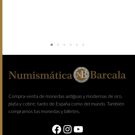
Compra-venta de monedas antiguas y modernas de oro,
plata y cobre; tanto de España como del mundo. También
compramos tus monedas y billetes.
Facebook
Instagram
YouTube