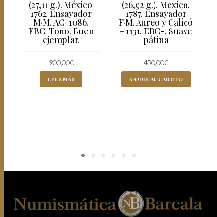
(27,11 g.). México.
(26,92 g.). México.
1762. Ensayador
1787. Ensayador
M·M. AC-1086.
F·M. Aureo y Calicó
EBC. Tono. Buen
– 1131. EBC-. Suave
ejemplar.
pátina
900,00
€
450,00
€
LEER MÁS
AÑADIR AL CARRITO