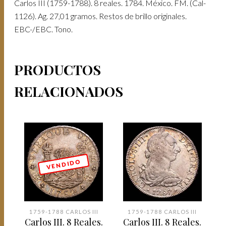
Carlos III (1759-1788). 8 reales. 1784. México. FM. (Cal-
1126). Ag. 27,01 gramos. Restos de brillo originales.
EBC-/EBC. Tono.
PRODUCTOS
RELACIONADOS
V E N D I D O
1759-1788 CARLOS III
1759-1788 CARLOS III
Carlos III. 8 Reales.
Carlos III. 8 Reales.