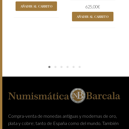
AÑADIR AL CARRITO
625,00
€
AÑADIR AL CARRITO
Compra-venta de monedas antiguas y modernas de oro,
plata y cobre; tanto de España como del mundo. También