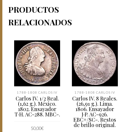
PRODUCTOS
RELACIONADOS
1788-1808 CARLOS IV
1788-1808 CARLOS IV
Carlos IV. 1/2 Real.
Carlos IV. 8 Reales.
(1,62 g.). México.
(26,91 g.). Lima.
1802. Ensayador
1806. Ensayador
T·H. AC-288. MBC-.
J·P. AC-926.
EBC+/SC-. Restos
de brillo original.
50,00
€