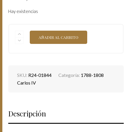
Hay existencias
CARLOS
AÑADIR AL CARRITO
IV.
8
REALES.
(26,91
G.).
LIMA.
1806.
SKU:
R24-01844
Categoría:
1788-1808
ENSAYADOR
J·P.
Carlos IV
AC-
926.
EBC+/SC-.
RESTOS
DE
Descripción
BRILLO
ORIGINAL.
CANTIDAD