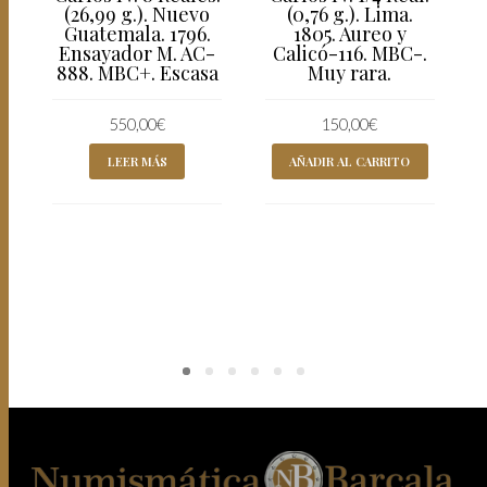
(26,99 g.). Nuevo
(0,76 g.). Lima.
Guatemala. 1796.
1805. Aureo y
Ensayador M. AC-
Calicó-116. MBC-.
888. MBC+. Escasa
Muy rara.
550,00
€
150,00
€
LEER MÁS
AÑADIR AL CARRITO