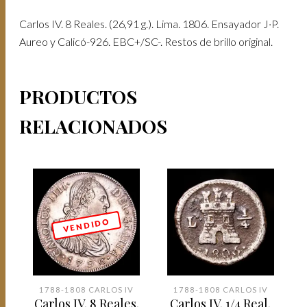
Carlos IV. 8 Reales. (26,91 g.). Lima. 1806. Ensayador J·P.
Aureo y Calicó-926. EBC+/SC-. Restos de brillo original.
PRODUCTOS
RELACIONADOS
V E N D I D O
1788-1808 CARLOS IV
1788-1808 CARLOS IV
Carlos IV. 8 Reales.
Carlos IV. 1/4 Real.