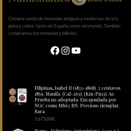
Compra-venta de monedas antiguas y modernas de oro,
plata y cobre; tanto de España como del mundo. También
compramos tus monedas y billetes.
Facebook
Instagram
YouTube
Filipinas, Isabel II (1833-1868). 2 centavos.
1859. Manila. (Cal-263). (Km-Pn13). Ae.
Prueba no adoptada. Encapsulada por
NGC como MS62 BN. Precioso ejemplar.
Rara.
1.675,00
€
Roma - Volusiano. Antoniniano. (4,01 g.).