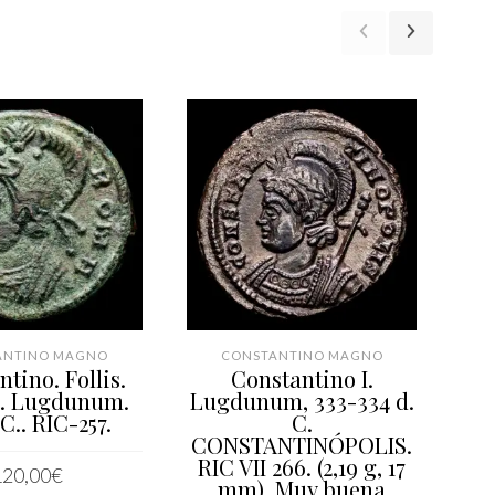
ANTINO MAGNO
CONSTANTINO MAGNO
tino. Follis.
Constantino I.
Co
.). Lugdunum.
Lugdunum, 333-334 d.
(2
C.. RIC-257.
C.
31
CONSTANTINÓPOLIS.
RIC VII 266. (2,19 g, 17
120,00
€
mm). Muy buena