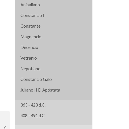
Anibaliano
Constancio II
Constante
Magnencio
Decencio
Vetranio
Nepotiano
Constancio Galo
Juliano II El Apóstata
363 - 423 d.C.
408 - 491 d.C.