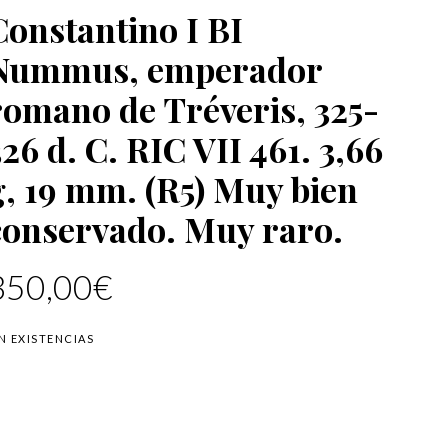
Constantino I BI
Nummus, emperador
romano de Tréveris, 325-
326 d. C. RIC VII 461. 3,66
g, 19 mm. (R5) Muy bien
conservado. Muy raro.
350,00
€
IN EXISTENCIAS