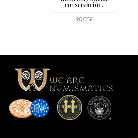
conservación.
IR AL CARRITO
90,00
€
AÑADIR AL CARRITO