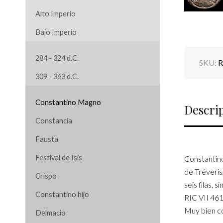
Alto Imperio
Bajo Imperio
284 - 324 d.C.
SKU:
R
309 - 363 d.C.
Constantino Magno
Descri
Constancia
Fausta
Festival de Isis
Constantin
de Tréveri
Crispo
seis filas, 
Constantino hijo
RIC VII 461
Muy bien co
Delmacio