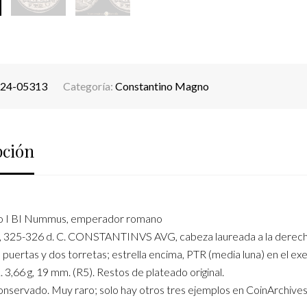
24-05313
Categoría:
Constantino Magno
pción
o I BI Nummus, emperador romano
s, 325-326 d. C. CONSTANTINVS AVG, cabeza laureada a la der
sin puertas y dos torretas; estrella encima, PTR (media luna) en el ex
. 3,66 g, 19 mm. (R5). Restos de plateado original.
nservado. Muy raro; solo hay otros tres ejemplos en CoinArchives