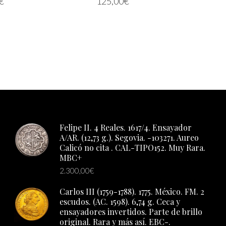
€
125,00
€
AÑAD
RRITO
LEER MÁS
Felipe II. 4 Reales. 1617/4. Ensayador
A/AR. (12,73 g.). Segovia. -103271. Aureo
Calicó no cita . CAL-TIPO152. Muy Rara.
MBC+
2.300,00
€
Carlos III (1759-1788). 1775. México. FM. 2
escudos. (AC. 1598). 6,74 g. Ceca y
ensayadores invertidos. Parte de brillo
original. Rara y más así. EBC-.