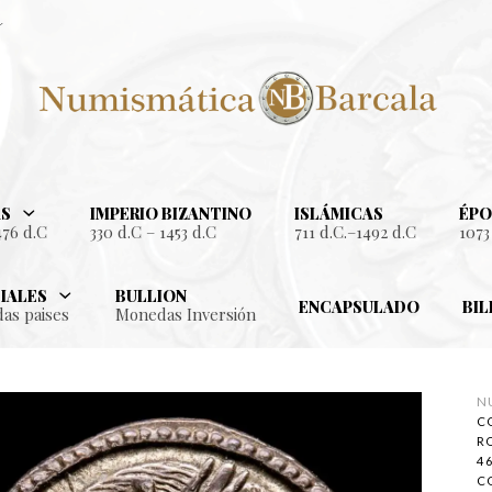
S
IMPERIO BIZANTINO
ISLÁMICAS
ÉPO
476 d.C
330 d.C – 1453 d.C
711 d.C.–1492 d.C
1073
IALES
BULLION
ENCAPSULADO
BIL
as paises
Monedas Inversión
N
C
RO
46
C