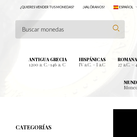
¿QUIERES VENDER TUS MONEDAS?
¡VALÓRANOS!
ESPAÑOL
ANTIGUA GRECIA
HISPÁNICAS
ROMANA
1200 a. C.–146 a. C
IV a.C. – I a.C
27 a.C. – 
MUND
Moned
CATEGORÍAS