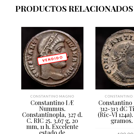
PRODUCTOS RELACIONADOS
V E N D I D O
CONSTANTINO MAGNO
CONSTANTINO
Constantino I Æ
Constantino I
Nummus.
312-313 dC T
Constantinopla, 327 d.
(Ric-VI 124a).
C. RIC 25. 3,67 g, 20
gramos. 
mm, 11 h. Excelente
estado de