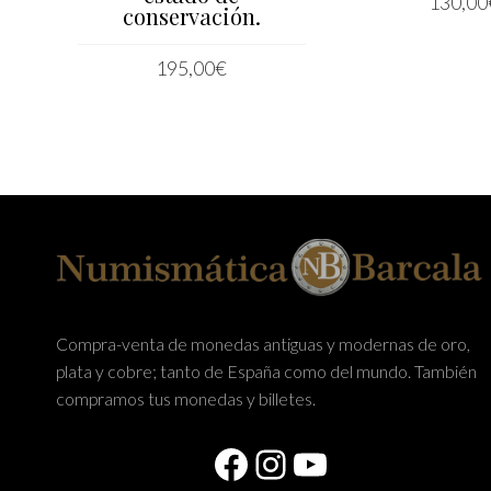
130,00
conservación.
AÑADIR AL CA
195,00
€
LEER MÁS
Compra-venta de monedas antiguas y modernas de oro,
plata y cobre; tanto de España como del mundo. También
compramos tus monedas y billetes.
Facebook
Instagram
YouTube