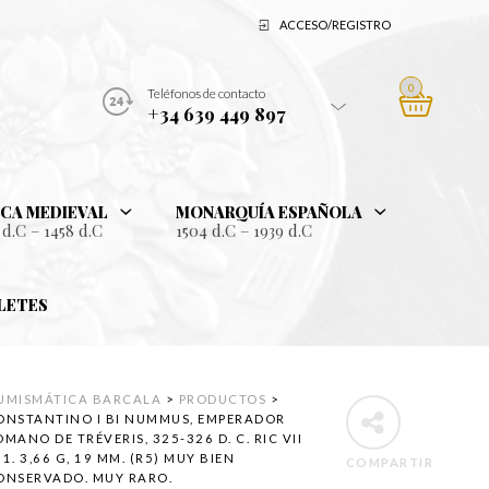
ACCESO/REGISTRO
0
Teléfonos de contacto
+34 639 449 897
CA MEDIEVAL
MONARQUÍA ESPAÑOLA
 d.C – 1458 d.C
1504 d.C – 1939 d.C
LETES
UMISMÁTICA BARCALA
>
PRODUCTOS
>
ONSTANTINO I BI NUMMUS, EMPERADOR
MANO DE TRÉVERIS, 325-326 D. C. RIC VII
1. 3,66 G, 19 MM. (R5) MUY BIEN
COMPARTIR
ONSERVADO. MUY RARO.