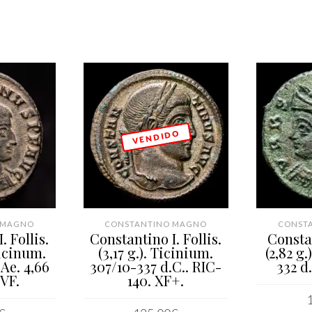
V E N D I D O
 MAGNO
CONSTANTINO MAGNO
CONST
. Follis.
Constantino I. Follis.
Constan
icinum.
(3,17 g.). Ticinium.
(2,82 g
 Ae. 4,66
307/10-337 d.C.. RIC-
332 d.
VF.
140. XF+.