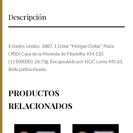
DE
FILADELFIA.
Descripción
KM.110.
(11100000).
26.73G.
ENCAPSULADO
POR
NGC
Estados Unidos. 1887. 1 Dólar “Morgan Dollar” Plata
COMO
(.900) Casa de la Moneda de Filadelfia. KM.110.
MS
63.
(11100000). 26.73g. Encapsulado por NGC como MS 63.
CANTIDAD
Bella pátina irisada.
PRODUCTOS
RELACIONADOS