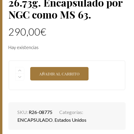
26.73g. Encapsulado por
NGC como MS 63.
290,00
€
Hay existencias
ESTADOS
AÑADIR AL CARRITO
UNIDOS.
1887.
1
DÓLAR
"MORGAN
DOLLAR"
PLATA
SKU:
R26-08775
Categorías:
(.900)
CASA
ENCAPSULADO
,
Estados Unidos
DE
LA
MONEDA