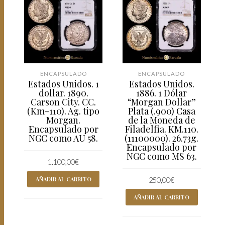
ENCAPSULADO
ENCAPSULADO
Estados Unidos. 1
Estados Unidos.
dollar. 1890.
1886. 1 Dólar
Carson City. CC.
“Morgan Dollar”
(Km-110). Ag. tipo
Plata (.900) Casa
Morgan.
de la Moneda de
Encapsulado por
Filadelfia. KM.110.
NGC como AU 58.
(11100000). 26.73g.
Encapsulado por
NGC como MS 63.
1.100,00
€
AÑADIR AL CARRITO
250,00
€
AÑADIR AL CARRITO