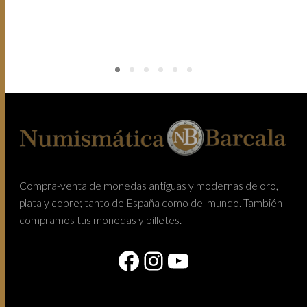
Compra-venta de monedas antiguas y modernas de oro,
plata y cobre; tanto de España como del mundo. También
compramos tus monedas y billetes.
Facebook
Instagram
YouTube