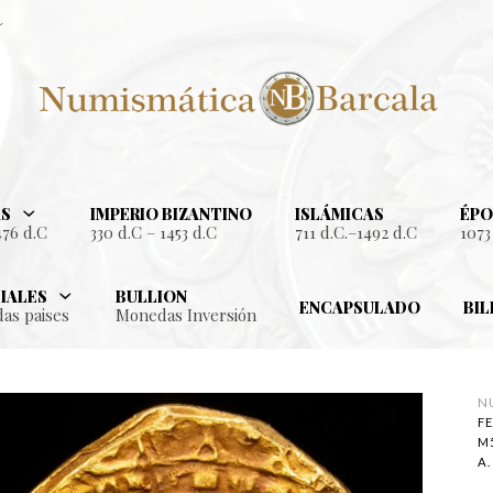
S
IMPERIO BIZANTINO
ISLÁMICAS
ÉPO
476 d.C
330 d.C – 1453 d.C
711 d.C.–1492 d.C
1073
IALES
BULLION
ENCAPSULADO
BIL
as paises
Monedas Inversión
N
F
M
A.