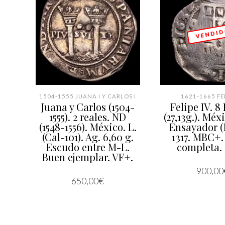
V E N D I D
1504-1555 JUANA I Y CARLOS I
1621-1665 FEL
Juana y Carlos (1504-
Felipe IV. 8
1555). 2 reales. ND
(27,13g.). Méxi
(1548-1556). México. L.
Ensayador (
(Cal-101). Ag. 6,60 g.
1317. MBC+.
Escudo entre M-L.
completa. 
Buen ejemplar. VF+.
900,00
650,00
€
LEER MÁ
AÑADIR AL CARRITO