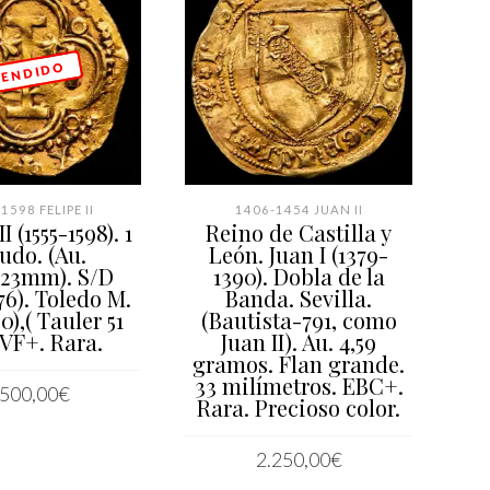
 E N D I D O
1598 FELIPE II
1406-1454 JUAN II
1
I (1555-1598). 1
Reino de Castilla y
udo. (Au.
León. Juan I (1379-
IN
/23mm). S/D
1390). Dobla de la
20
76). Toledo M.
Banda. Sevilla.
0),( Tauler 51
(Bautista-791, como
 VF+. Rara.
Juan II). Au. 4,59
C
gramos. Flan grande.
V
33 milímetros. EBC+.
rar
.500,00
€
Rara. Precioso color.
LEER MÁS
2.250,00
€