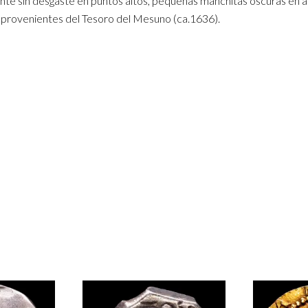
te sin desgaste en puntos altos, pequeñas manchitas oscuras en a
provenientes del Tesoro del Mesuno (ca.1636).