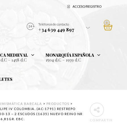
ACCESO/REGISTRO
0
Teléfonos de contacto
+34 639 449 897
CA MEDIEVAL
MONARQUÍA ESPAÑOLA
 d.C – 1458 d.C
1504 d.C – 1939 d.C
LETES
UMISMÁTICA BARCALA
>
PRODUCTOS
>
ELIPE IV COLOMBIA. (AC-1791) RESTREPO
50-13 – 2 ESCUDOS (1635) NUEVO REINO NR
 6,81GR. EBC.
COMPARTIR