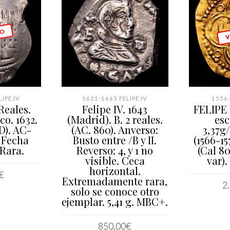
 O
V
IPE IV
1621-1665 FELIPE IV
1556-
 Reales.
Felipe IV. 1643
FELIPE I
co. 1632.
(Madrid). B. 2 reales.
esc
D). AC-
(AC. 860). Anverso:
3,37g
 Fecha
Busto entre /B y II.
(1566-15
Rara.
Reverso: 4, y 1 no
(Cal 80
visible. Ceca
var).
horizontal.
€
Extremadamente rara,
2
solo se conoce otro
S
ejemplar. 5,41 g. MBC+.
850,00
€