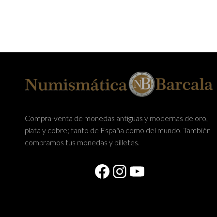
Compra-venta de monedas antiguas y modernas de oro,
plata y cobre; tanto de España como del mundo. También
compramos tus monedas y billetes.
Facebook
Instagram
YouTube