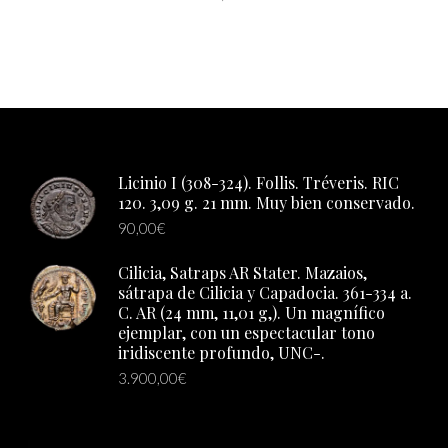
AÑADIR AL CARRITO
Licinio I (308-324). Follis. Tréveris. RIC
120. 3,09 g. 21 mm. Muy bien conservado.
90,00
€
Cilicia, Satraps AR Stater. Mazaios,
sátrapa de Cilicia y Capadocia. 361-334 a.
C. AR (24 mm, 11,01 g,). Un magnífico
ejemplar, con un espectacular tono
iridiscente profundo, UNC-.
3.900,00
€