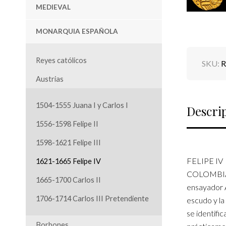
MEDIEVAL
MONARQUIA ESPAÑOLA
Reyes católicos
SKU:
R
Austrias
1504-1555 Juana I y Carlos I
Descri
1556-1598 Felipe II
1598-1621 Felipe III
FELIPE IV
1621-1665 Felipe IV
COLOMBIA. 
1665-1700 Carlos II
ensayador A
1706-1714 Carlos III Pretendiente
escudo y la 
se identifi
Borbones