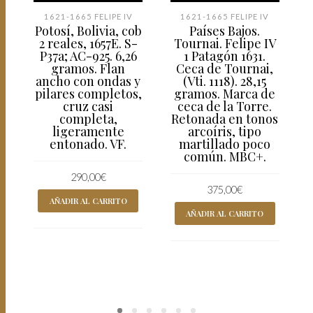
1621-1665 FELIPE IV
1621-1665 FELIPE IV
Potosí, Bolivia, cob
Países Bajos.
2 reales, 1657E. S-
Tournai. Felipe IV
P37a; AC-925. 6,26
1 Patagón 1631.
gramos. Flan
Ceca de Tournai,
ancho con ondas y
(Vti. 1118). 28,15
pilares completos,
gramos. Marca de
cruz casi
ceca de la Torre.
completa,
Retonada en tonos
ligeramente
arcoíris, tipo
entonado. VF.
martillado poco
común. MBC+.
290,00
€
375,00
€
AÑADIR AL CARRITO
AÑADIR AL CARRITO