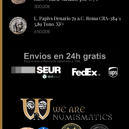
300,00
€
L. Papivs Denario 79 a.C. Roma CRA-384/1
3,89 Tono. XF+
650,00
€