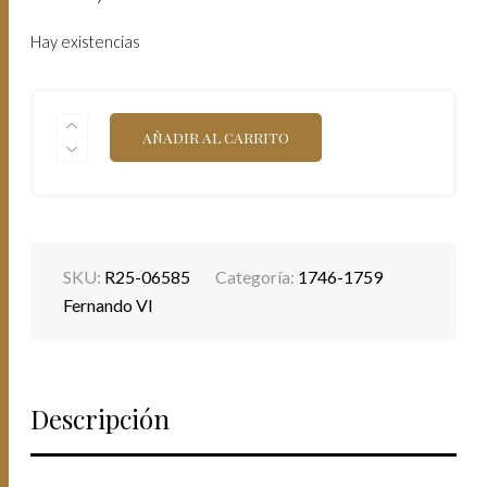
Hay existencias
FERNANDO
AÑADIR AL CARRITO
VI
(1746-
1759).
1757
JM.
LIMA.
1
SKU:
R25-06585
Categoría:
1746-1759
REAL.
COLUMNARIO.
Fernando VI
(CA
160).
3,32
GRAMOS.
MBC+.
Descripción
CANTIDAD