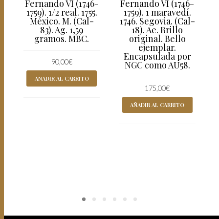
Fernando VI (1746-
Fernando VI (1746-
1759). 1/2 real. 1755.
1759). 1 maravedí.
México. M. (Cal-
1746. Segovia. (Cal-
83). Ag. 1,59
18). Ae. Brillo
gramos. MBC.
original. Bello
ejemplar.
Encapsulada por
90,00
€
NGC como AU58.
AÑADIR AL CARRITO
175,00
€
AÑADIR AL CARRITO