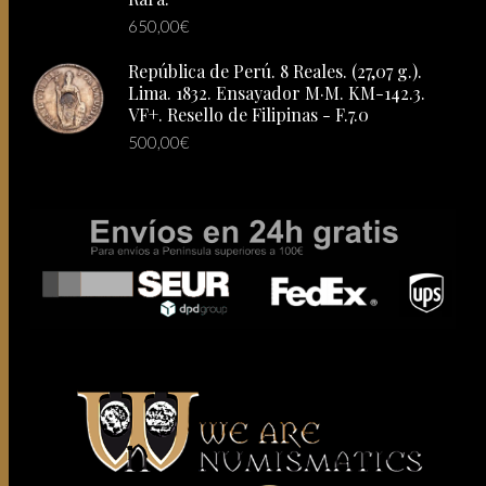
650,00
€
República de Perú. 8 Reales. (27,07 g.).
Lima. 1832. Ensayador M·M. KM-142.3.
VF+. Resello de Filipinas - F.7.0
500,00
€