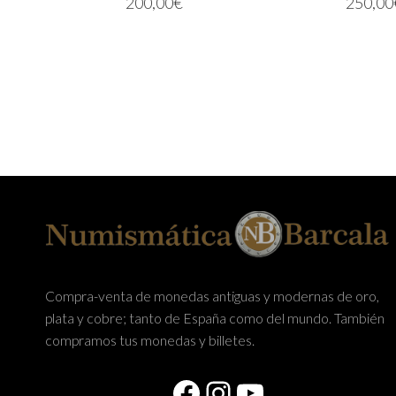
200,00
€
250,00
LEER MÁS
LEER MÁ
Compra-venta de monedas antiguas y modernas de oro,
plata y cobre; tanto de España como del mundo. También
compramos tus monedas y billetes.
Facebook
Instagram
YouTube