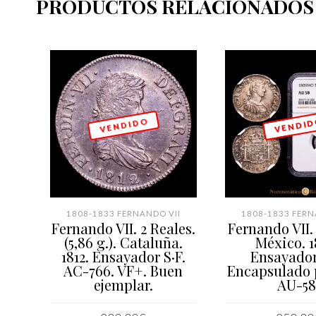
PRODUCTOS RELACIONADOS
V E N D I D O
V E N D I D
1808-1833 FERNANDO VII
1808-1833 FERN
Fernando VII. 2 Reales.
Fernando VII. 
(5,86 g.). Cataluña.
México. 1
1812. Ensayador S·F.
Ensayador
AC-766. VF+. Buen
Encapsulado
ejemplar.
AU-58