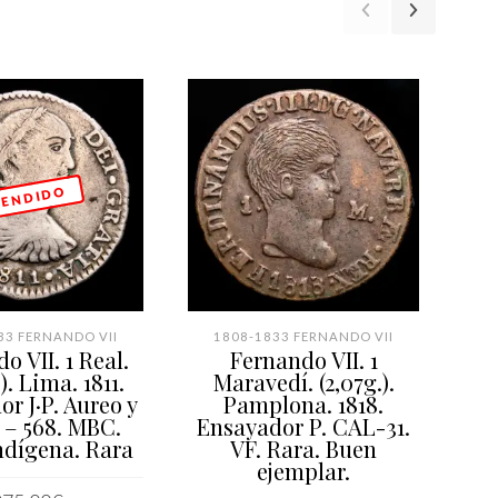
 E N D I D O
33 FERNANDO VII
1808-1833 FERNANDO VII
1
o VII. 1 Real.
Fernando VII. 1
F
.). Lima. 1811.
Maravedí. (2,07g.).
1
r J·P. Aureo y
Pamplona. 1818.
Li
 – 568. MBC.
Ensayador P. CAL-31.
ndígena. Rara
VF. Rara. Buen
ejemplar.
Bo