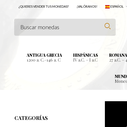
¿QUIERES VENDER TUS MONEDAS?
¡VALÓRANOS!
ESPAÑOL
ANTIGUA GRECIA
HISPÁNICAS
ROMANA
1200 a. C.–146 a. C
IV a.C. – I a.C
27 a.C. – 
MUND
Moned
CATEGORÍAS