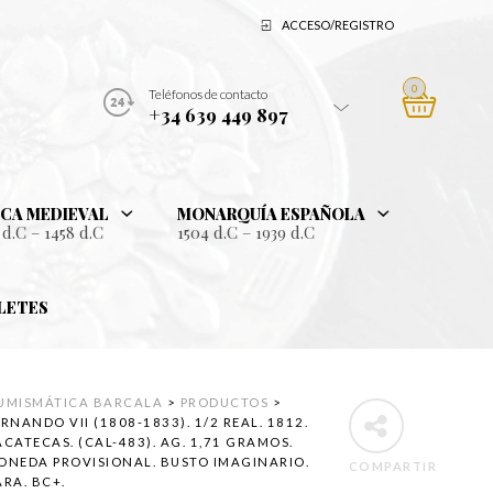
ACCESO/REGISTRO
0
Teléfonos de contacto
+34 639 449 897
CA MEDIEVAL
MONARQUÍA ESPAÑOLA
 d.C – 1458 d.C
1504 d.C – 1939 d.C
LETES
UMISMÁTICA BARCALA
>
PRODUCTOS
>
RNANDO VII (1808-1833). 1/2 REAL. 1812.
ACATECAS. (CAL-483). AG. 1,71 GRAMOS.
ONEDA PROVISIONAL. BUSTO IMAGINARIO.
COMPARTIR
ARA. BC+.