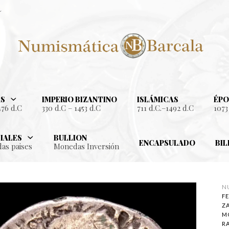
S
IMPERIO BIZANTINO
ISLÁMICAS
ÉPO
476 d.C
330 d.C – 1453 d.C
711 d.C.–1492 d.C
1073
IALES
BULLION
ENCAPSULADO
BIL
as paises
Monedas Inversión
N
FE
Z
M
R