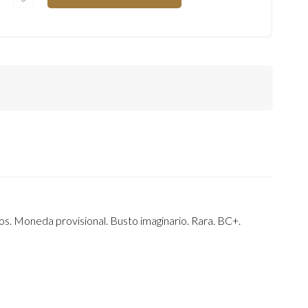
(1808-
1833).
1/2
REAL.
1812.
ZACATECAS.
(CAL-
483).
AG.
1,71
GRAMOS.
MONEDA
PROVISIONAL.
BUSTO
IMAGINARIO.
RARA.
BC+.
CANTIDAD
os. Moneda provisional. Busto imaginario. Rara. BC+.