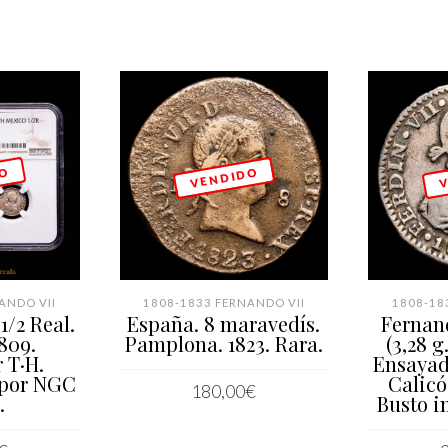
 O
V E N D I D O
V
ANDO VII
1808-1833 FERNANDO VII
1808-18
1/2 Real.
España. 8 maravedís.
Fernand
809.
Pamplona. 1823. Rara.
(3,28 g
 T·H.
Ensayado
 por NGC
Calicó
180,00
€
.
Busto i
LEER MÁS