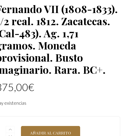
Fernando VII (1808-1833).
1/2 real. 1812. Zacatecas.
Cal-483). Ag. 1,71
gramos. Moneda
provisional. Busto
imaginario. Rara. BC+.
375,00
€
y existencias
FERNANDO
AÑADIR AL CARRITO
VII