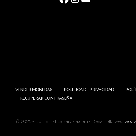
VENDER MONEDAS
POLITICA DE PRIVACIDAD
POLÍ
RECUPERAR CONTRASEÑA
© 2025 - NumismaticaBarcala.com - Desarrollo web
woow