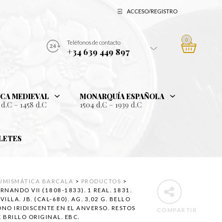
ACCESO/REGISTRO
0
Teléfonos de contacto
+34 639 449 897
CA MEDIEVAL
MONARQUÍA ESPAÑOLA
 d.C – 1458 d.C
1504 d.C – 1939 d.C
LETES
UMISMÁTICA BARCALA
>
PRODUCTOS
>
RNANDO VII (1808-1833). 1 REAL. 1831.
VILLA. JB. (CAL-680). AG. 3,02 G. BELLO
ONO IRIDISCENTE EN EL ANVERSO. RESTOS
COMPARTIR
E BRILLO ORIGINAL. EBC.