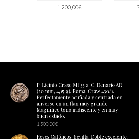
RRITO
1.200,00
€
AÑADIR AL CARRITO
P. Licinio Craso Mf 55 a. C. Denario AR
(20 mm, 4,15 g). Roma. Craw 430/1.
Perfectamente acuñada y centrada en
anverso en un flan muy grande.
Magnífico tono iridiscente y en muy
buen estado.
1.500,00
€
Reyes Católicos. Sevilla. Doble excelente.