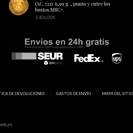
(AC. 721). 6,99 g. , punto y entre los
bustos.MBC+.
3.400,00
€
TICA DE DEVOLUCIONES
GASTOS DE ENVÍO
MAPA DEL SITIO
eb.es