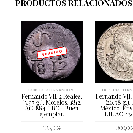
PRODUCTOS RELACIONADOS
V E N D I D O
1808-1833 FERNANDO VII
1808-1833 FERN
Fernando VII. 2 Reales.
Fernando VII.
(3,97 g.). Morelos. 1812.
(26,98 g.).
AC-884. EBC-. Buen
México. En
ejemplar.
T.H. AC-13
125,00
€
300,00