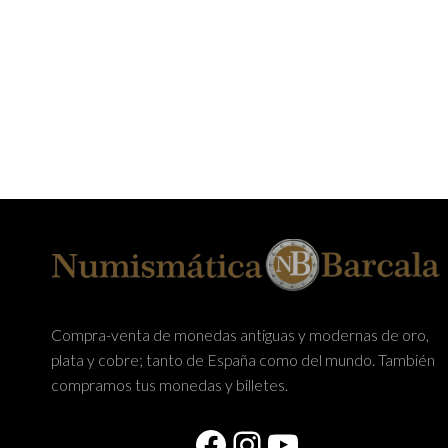
LEER MÁS
AÑADIR AL CA
Compra-venta de monedas antiguas y modernas de oro,
plata y cobre; tanto de España como del mundo. También
compramos tus monedas y billetes.
Facebook
Instagram
YouTube