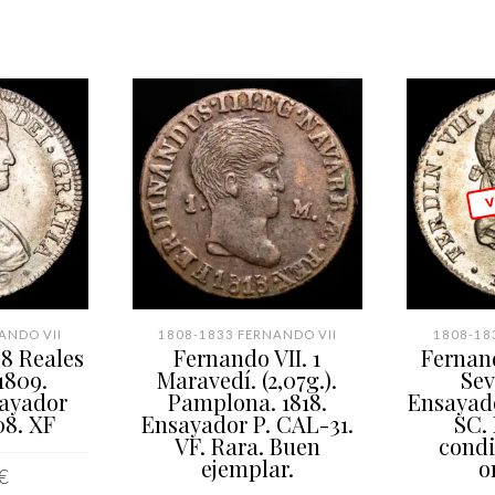
V
ANDO VII
1808-1833 FERNANDO VII
1808-18
 8 Reales
Fernando VII. 1
Fernand
 1809.
Maravedí. (2,07g.).
Sev
sayador
Pamplona. 1818.
Ensayado
08. XF
Ensayador P. CAL-31.
SC.
VF. Rara. Buen
condi
ejemplar.
o
€