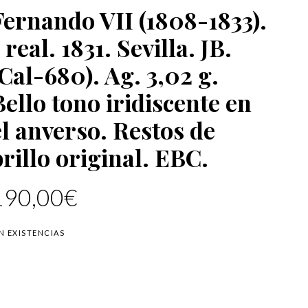
Fernando VII (1808-1833).
 real. 1831. Sevilla. JB.
(Cal-680). Ag. 3,02 g.
Bello tono iridiscente en
el anverso. Restos de
brillo original. EBC.
190,00
€
IN EXISTENCIAS