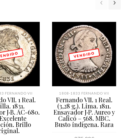
 E N D I D O
V E N D I D O
33 FERNANDO VII
1808-1833 FERNANDO VII
1
o VII. 1 Real.
Fernando VII. 1 Real.
illa. 1831.
(3,28 g.). Lima. 1811.
Mar
r J·B. AC-680.
Ensayador J·P. Aureo y
Co
 Excelente
Calicó – 568. MBC.
ción. Brillo
Busto indígena. Rara
riginal.