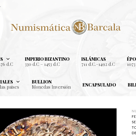
S
IMPERIO BIZANTINO
ISLÁMICAS
ÉPO
476 d.C
330 d.C – 1453 d.C
711 d.C.–1492 d.C
1073
IALES
BULLION
ENCAPSULADO
BIL
as paises
Monedas Inversión
N
FE
SE
T
D