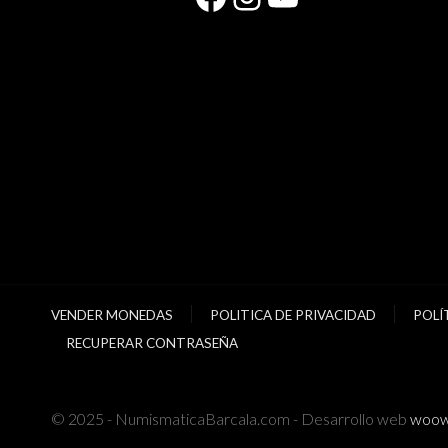
VENDER MONEDAS
POLITICA DE PRIVACIDAD
POLÍ
RECUPERAR CONTRASEÑA
© 2025 - NumismaticaBarcala.com - Desarrollo web
woow