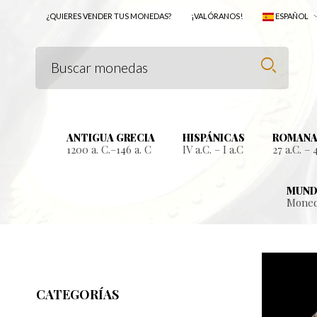
¿QUIERES VENDER TUS MONEDAS?
¡VALÓRANOS!
ESPAÑOL
ANTIGUA GRECIA
HISPÁNICAS
ROMANA
1200 a. C.–146 a. C
IV a.C. – I a.C
27 a.C. – 
MUND
Moned
CATEGORÍAS