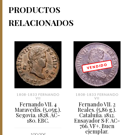
PRODUCTOS
RELACIONADOS
V E N D I D O
1808-1833 FERNANDO
1808-1833 FERNANDO
VII
VII
Fernando VII. 4
Fernando VII. 2
Maravedís. (5,05g.).
Reales. (5,86 g.).
Segovia. 1828. AC-
Cataluña. 1812.
180. EBC.
Ensayador S·F. AC-
766. VF+. Buen
ejemplar.
100,00
€