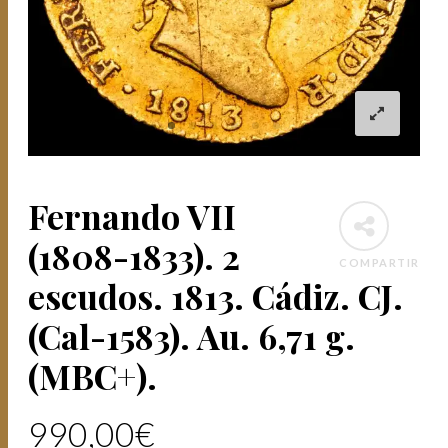
Fernando VII
(1808-1833). 2
COMPARTIR
escudos. 1813. Cádiz. CJ.
(Cal-1583). Au. 6,71 g.
(MBC+).
990,00
€