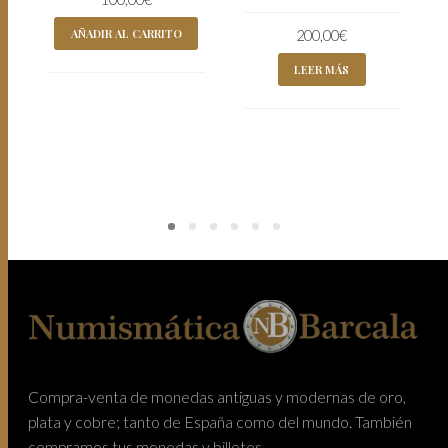
AÑADIR AL CARRITO
200,00
€
LEER MÁS
Compra-venta de monedas antiguas y modernas de oro,
plata y cobre; tanto de España como del mundo. También
compramos tus monedas y billetes.