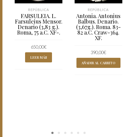
REPÚBLICA
REPÚBLICA
FARSULEIA. L.
Antonia. Antonius
Farsuleius Mensor.
Balbus. Denario.
Denario (3,83 g.).
(3,67g.). Roma. 83-
Roma, 75 a.C. XF-.
82 a.C. Craw-364.
XF.
650,00
€
390,00
€
LEER MÁS
AÑADIR AL CARRITO