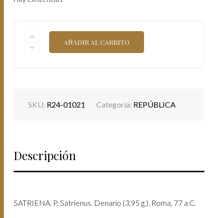
SATRIENA.
AÑADIR AL CARRITO
P.
SATRIENUS.
DENARIO
(3,95
G.).
ROMA,
77
SKU:
R24-01021
Categoría:
REPÚBLICA
A.C.
CANTIDAD
Descripción
SATRIENA. P. Satrienus. Denario (3,95 g.). Roma, 77 a.C.