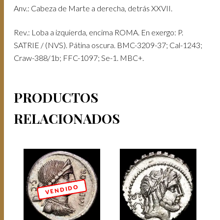
Anv.: Cabeza de Marte a derecha, detrás XXVII.
Rev.: Loba a izquierda, encima ROMA. En exergo: P.
SATRIE / (NVS). Pátina oscura. BMC-3209-37; Cal-1243;
Craw-388/1b; FFC-1097; Se-1. MBC+.
PRODUCTOS
RELACIONADOS
V E N D I D O