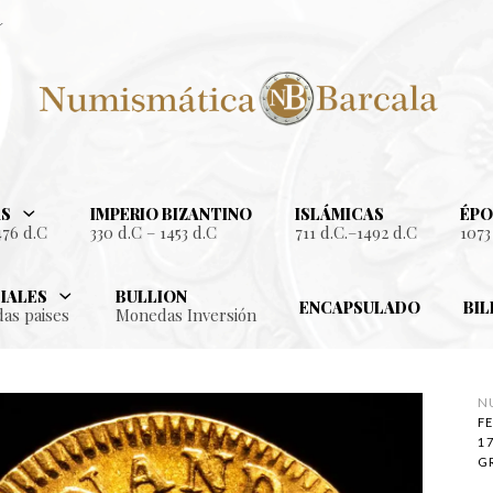
S
IMPERIO BIZANTINO
ISLÁMICAS
ÉPO
476 d.C
330 d.C – 1453 d.C
711 d.C.–1492 d.C
1073
IALES
BULLION
ENCAPSULADO
BIL
as paises
Monedas Inversión
N
F
17
G