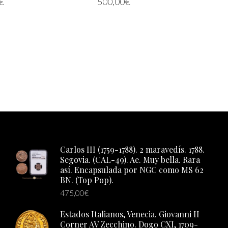
€
500,00
€
S
AÑADIR AL CARRITO
Carlos III (1759-1788). 2 maravedís. 1788.
Segovia. (CAL-49). Ae. Muy bella. Rara
así. Encapsulada por NGC como MS 62
BN. (Top Pop).
475,00
€
Estados Italianos, Venecia. Giovanni II
Corner AV Zecchino. Dogo CXI, 1709-