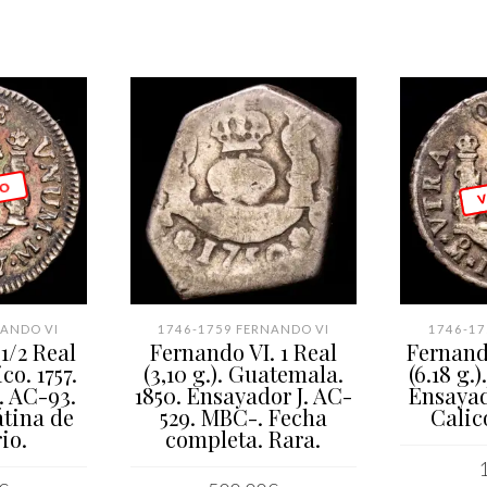
 O
V
NANDO VI
1746-1759 FERNANDO VI
1746-17
1/2 Real
Fernando VI. 1 Real
Fernando
co. 1757.
(3,10 g.). Guatemala.
(6.18 g.
. AC-93.
1850. Ensayador J. AC-
Ensayad
átina de
529. MBC-. Fecha
Calic
io.
completa. Rara.