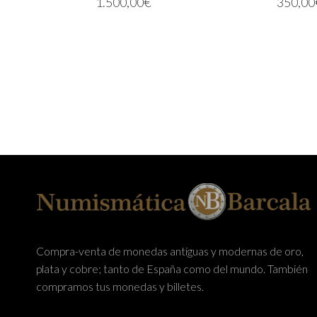
1.500,00
€
350,00
AÑADIR AL CARRITO
LEER MÁ
Compra-venta de monedas antiguas y modernas de oro,
plata y cobre; tanto de España como del mundo. También
compramos tus monedas y billetes.