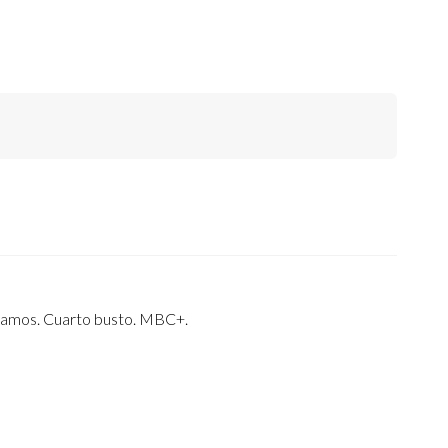
ESCUDO.
1757.
MADRID.
JB.
(CAL-
561).
AU.
1,77
GRAMOS.
CUARTO
BUSTO.
MBC+.
CANTIDAD
gramos. Cuarto busto. MBC+.