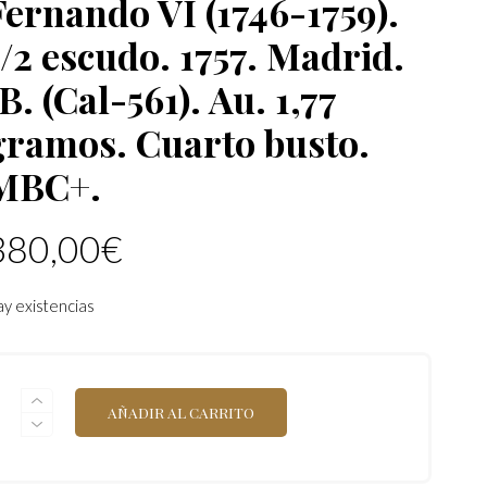
Fernando VI (1746-1759).
1/2 escudo. 1757. Madrid.
B. (Cal-561). Au. 1,77
gramos. Cuarto busto.
MBC+.
380,00
€
y existencias
FERNANDO
AÑADIR AL CARRITO
VI
(1746-
1759).
1/2