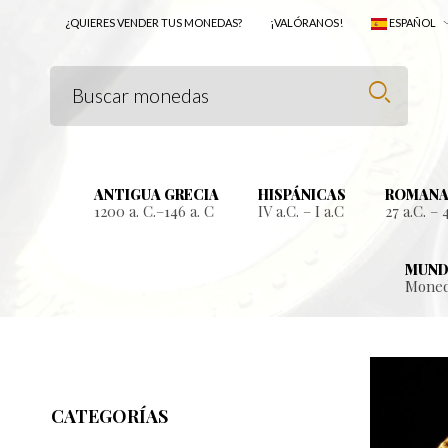
¿QUIERES VENDER TUS MONEDAS?
¡VALÓRANOS!
ESPAÑOL
ANTIGUA GRECIA
HISPÁNICAS
ROMANA
1200 a. C.–146 a. C
IV a.C. – I a.C
27 a.C. – 
MUND
Moned
CATEGORÍAS