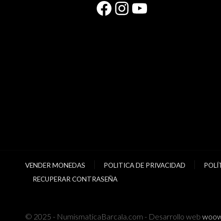
Facebook
Instagram
YouTube
VENDER MONEDAS
POLITICA DE PRIVACIDAD
POLÍ
RECUPERAR CONTRASEÑA
© 2025 - NumismaticaBarcala.com - Desarrollo web
woow