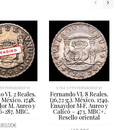
 E N D I D O
59 FERNANDO VI
1746-1759 FERNANDO VI
 VI. 2 Reales.
Fernando VI. 8 Reales.
). México. 1748.
(26,72 g.). México. 1749.
L
or M. Aureo y
Ensaydor M·F. Aureo y
(
ó-287. MBC.
Calicó – 473. MBC+.
5
Resello oriental
180,00
€