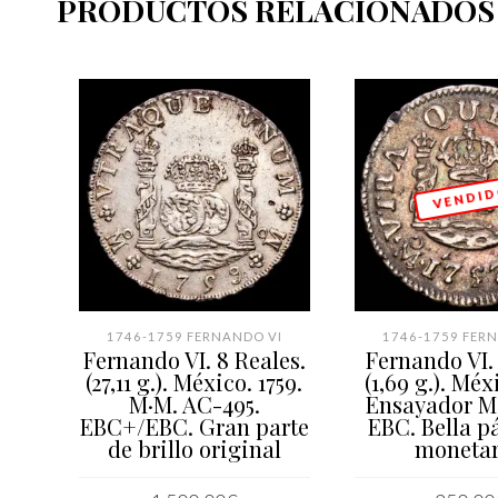
PRODUCTOS RELACIONADOS
V E N D I D
1746-1759 FERNANDO VI
1746-1759 FER
Fernando VI. 8 Reales.
Fernando VI. 
(27,11 g.). México. 1759.
(1,69 g.). Méxi
M·M. AC-495.
Ensayador M
EBC+/EBC. Gran parte
EBC. Bella p
de brillo original
monetar