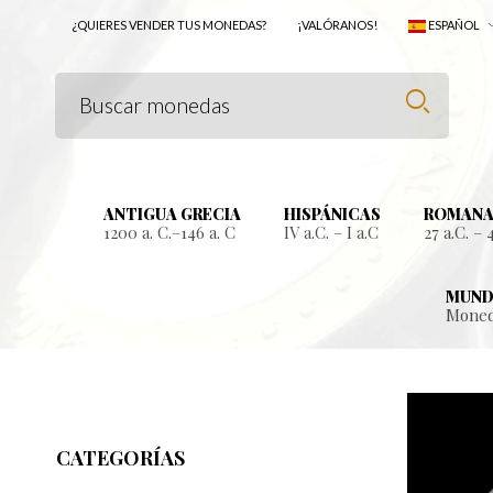
¿QUIERES VENDER TUS MONEDAS?
¡VALÓRANOS!
ESPAÑOL
ANTIGUA GRECIA
HISPÁNICAS
ROMANA
1200 a. C.–146 a. C
IV a.C. – I a.C
27 a.C. – 
MUND
Moned
CATEGORÍAS