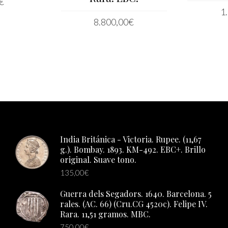
€
1
RRITO
8.800,00
€
AÑAD
LEER MÁS
India Británica - Victoria. Rupee. (11,67
g.). Bombay. 1893. KM-492. EBC+. Brillo
original. Suave tono.
135,00
€
Guerra dels Segadors. 1640. Barcelona. 5
rales. (AC. 66) (Cru.CG 4520c). Felipe IV.
Rara. 11,51 gramos. MBC.
750,00
€