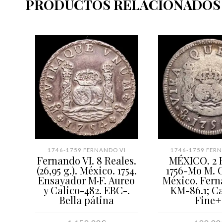
PRODUCTOS RELACIONADOS
1746-1759 FERNANDO VI
1746-1759 FER
Fernando VI. 8 Reales.
MÉXICO. 2 R
(26,95 g.). México. 1754.
1756-Mo M. 
Ensayador M·F. Aureo
México. Fern
y Calico-482. EBC-.
KM-86.1; Ca
Bella pátina
Fine+