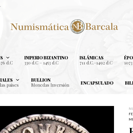
S
IMPERIO BIZANTINO
ISLÁMICAS
ÉPO
476 d.C
330 d.C – 1453 d.C
711 d.C.–1492 d.C
1073
IALES
BULLION
ENCAPSULADO
BIL
as paises
Monedas Inversión
N
F
MÉ