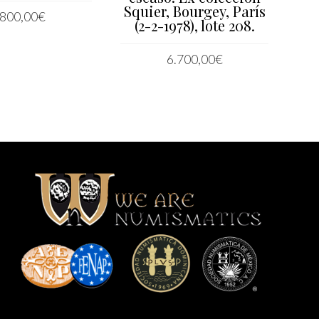
Squier, Bourgey, París
.800,00
€
(2-2-1978), lote 208.
IR AL CARRITO
6.700,00
€
LEER MÁS