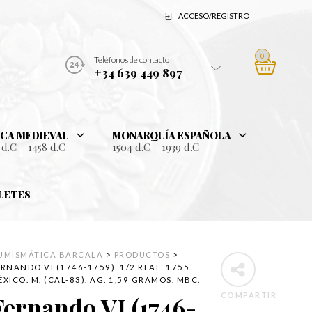
ACCESO/REGISTRO
0
Teléfonos de contacto
+34 639 449 897
CA MEDIEVAL
MONARQUÍA ESPAÑOLA
 d.C – 1458 d.C
1504 d.C – 1939 d.C
LETES
UMISMÁTICA BARCALA
>
PRODUCTOS
>
ERNANDO VI (1746-1759). 1/2 REAL. 1755.
XICO. M. (CAL-83). AG. 1,59 GRAMOS. MBC.
COMPARTIR
Fernando VI (1746-