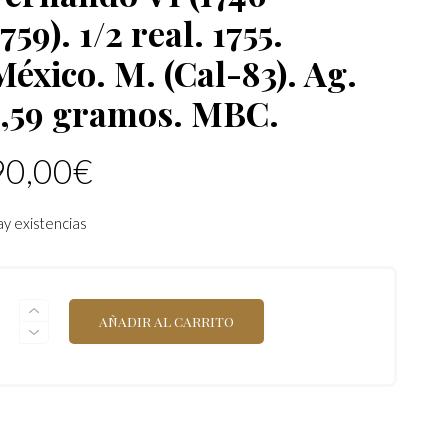
759). 1/2 real. 1755.
México. M. (Cal-83). Ag.
1,59 gramos. MBC.
90,00
€
y existencias
FERNANDO
AÑADIR AL CARRITO
VI
(1746-
1759).
1/2
REAL.
1755.
MÉXICO.