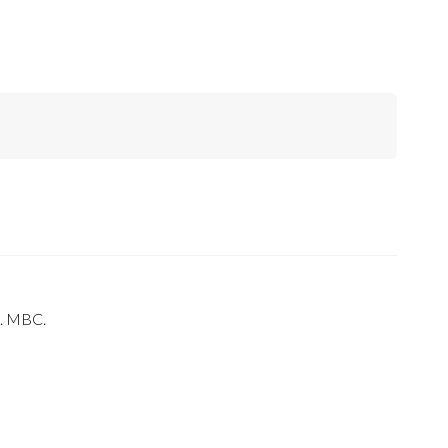
M.
(CAL-
83).
AG.
1,59
GRAMOS.
MBC.
CANTIDAD
s. MBC.