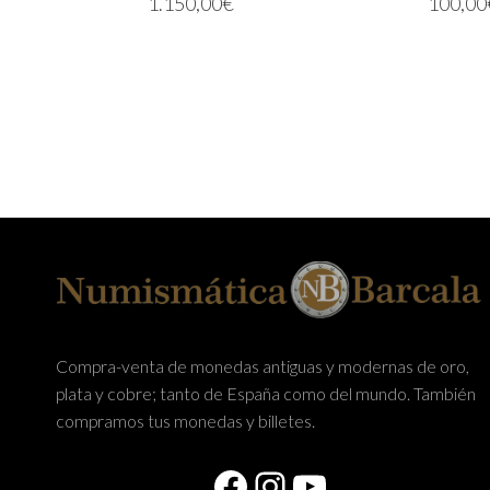
1.150,00
€
100,00
AÑADIR AL CARRITO
AÑADIR AL CA
Compra-venta de monedas antiguas y modernas de oro,
plata y cobre; tanto de España como del mundo. También
compramos tus monedas y billetes.
Facebook
Instagram
YouTube