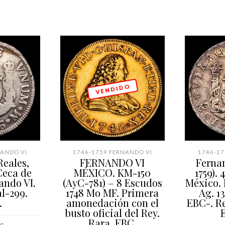
V E N D I D O
NANDO VI
1746-1759 FERNANDO VI
1746-17
eales,
FERNANDO VI
Fernan
Ceca de
MÉXICO. KM-150
1759). 
ando VI.
(AyC-781) – 8 Escudos
México. 
l-299.
1748 Mo MF. Primera
Ag. 1
.
amonedación con el
EBC-. Re
busto oficial del Rey.
Rara. EBC.