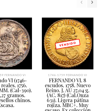
V E N D I D O
59 FERNANDO VI
1746-1759 FERNANDO VI
do VI (1746-
FERNANDO VI. 8
Fe
4 reales. 1756.
escudos. 1758. Nuevo
(6
MM. (Cal-390).
Reino. J. AU 27,04 g.
En
3,27 gramos.
(AC. 817) (Cal.Onza
sellos chinos.
631). Ligera pátina
Escasa.
rojiza. MBC+. Muy
escaso. Ex colección