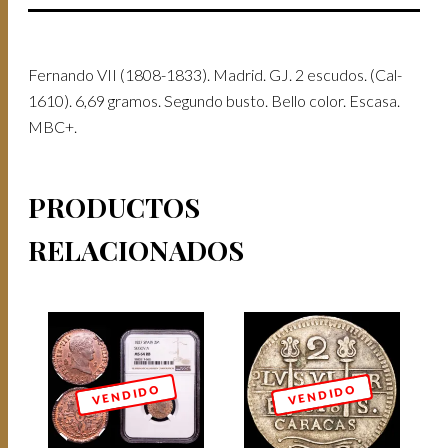
MBC+.
CANTIDAD
Fernando VII (1808-1833). Madrid. GJ. 2 escudos. (Cal-
1610). 6,69 gramos. Segundo busto. Bello color. Escasa.
MBC+.
PRODUCTOS
RELACIONADOS
V E N D I D O
V E N D I D O