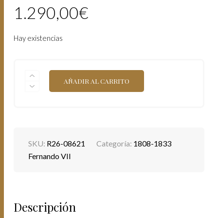
1.290,00
€
Hay existencias
FERNANDO
AÑADIR AL CARRITO
VII
(1808-
1833).
MADRID.
GJ.
2
ESCUDOS.
SKU:
R26-08621
Categoría:
1808-1833
(CAL-
1610).
Fernando VII
6,69
GRAMOS.
SEGUNDO
BUSTO.
BELLO
Descripción
COLOR.
ESCASA.