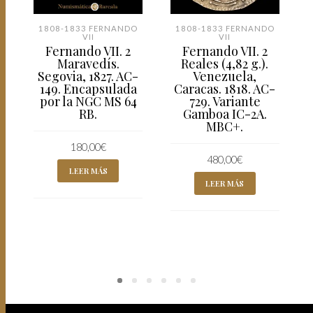
1808-1833 FERNANDO
1808-1833 FERNANDO
VII
VII
Fernando VII. 2
Fernando VII. 2
Maravedís.
Reales (4,82 g.).
Segovia, 1827. AC-
Venezuela,
149. Encapsulada
Caracas. 1818. AC-
por la NGC MS 64
729. Variante
RB.
Gamboa IC-2A.
MBC+.
180,00
€
480,00
€
LEER MÁS
LEER MÁS