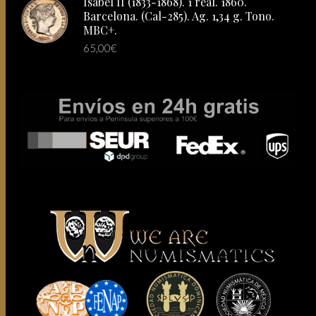
Isabel II (1833-1868). 1 real. 1860.
Barcelona. (Cal-285). Ag. 1,34 g. Tono.
MBC+.
65,00
€