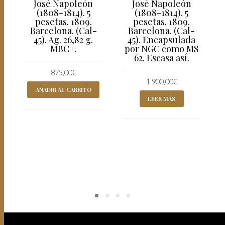
José Napoleón
José Napoleón
(1808-1814). 5
(1808-1814). 5
pesetas. 1809.
pesetas. 1809.
Barcelona. (Cal-
Barcelona. (Cal-
45). Ag. 26,82 g.
45). Encapsulada
MBC+.
por NGC como MS
62. Escasa así.
875,00
€
1.900,00
€
AÑADIR AL CARRITO
LEER MÁS