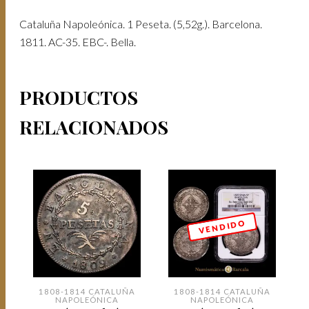
Cataluña Napoleónica. 1 Peseta. (5,52g.). Barcelona.
1811. AC-35. EBC-. Bella.
PRODUCTOS
RELACIONADOS
V E N D I D O
1808-1814 CATALUÑA
1808-1814 CATALUÑA
NAPOLEÓNICA
NAPOLEÓNICA