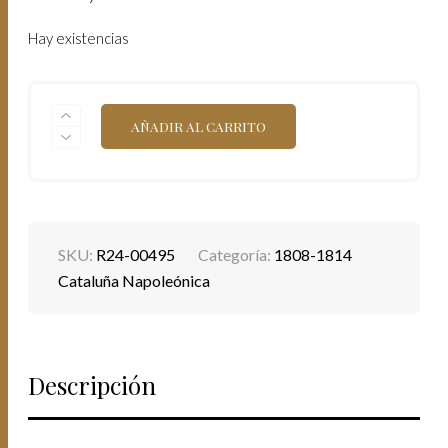
Hay existencias
CATALUÑA
AÑADIR AL CARRITO
NAPOLEÓNICA.
1
PESETA.
(5,52G.).
BARCELONA.
1811.
AC-
SKU:
R24-00495
Categoría:
1808-1814
35.
EBC-.
Cataluña Napoleónica
BELLA.
CANTIDAD
Descripción