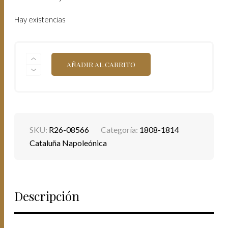
Hay existencias
JOSÉ
AÑADIR AL CARRITO
NAPOLEÓN.
1811
MADRID.
AI.
80
REALES.
(AC.
SKU:
R26-08566
Categoría:
1808-1814
49).
BUSTO
Cataluña Napoleónica
DIADEMADO.
RARA.
6,71
G.
MBC+.
Descripción
CANTIDAD