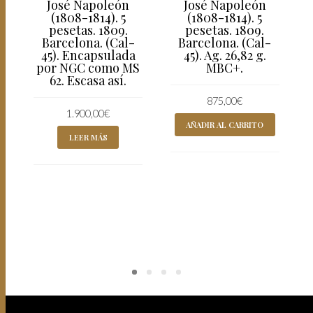
José Napoleón
José Napoleón
(1808-1814). 5
(1808-1814). 5
pesetas. 1809.
pesetas. 1809.
Barcelona. (Cal-
Barcelona. (Cal-
45). Encapsulada
45). Ag. 26,82 g.
por NGC como MS
MBC+.
62. Escasa así.
875,00
€
1.900,00
€
AÑADIR AL CARRITO
LEER MÁS