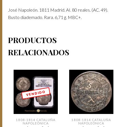
José Napoleón. 1811 Madrid. AI. 80 reales. (AC. 49).
Busto diademado. Rara. 6,71 g. MBC+.
PRODUCTOS
RELACIONADOS
V E N D I D O
1808-1814 CATALUÑA
1808-1814 CATALUÑA
NAPOLEÓNICA
NAPOLEÓNICA