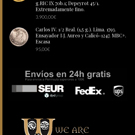
g.RIC IX 70b.1; Depeyrot 45/1.
Extremadamente fino.
3.900,00
€
Carlos IV. 1/2 Real. (1,5 g.). Lima. 1793.
Ensayador I·J. Aureo y Calicó-1247. MBC+.
Escasa
95,00
€